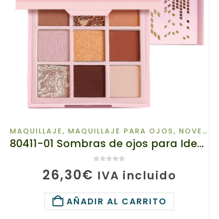
MAQUILLAJE
,
MAQUILLAJE PARA OJOS
,
NOVEDADES
80411-01 Sombras de ojos para Ideas de maquillaje, TianDe 80411, Maquillaje moderno, Peso: 9 g
0
de 5
26,30
€
IVA incluido
AÑADIR AL CARRITO