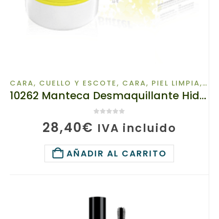
CARA, CUELLO Y ESCOTE
,
CARA, PIEL LIMPIA
,
MA
10262 Manteca Desmaquillante Hidrófila , tianDe, 75 g, Spa-limpieza para tu piel
0
de 5
28,40
€
IVA incluido
AÑADIR AL CARRITO