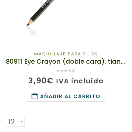
en
la
págin
de
produ
MAQUILLAJE PARA OJOS
80911 Eye Crayon (doble cara), tianDe, 1ud
0
de 5
3,90
€
IVA incluido
AÑADIR AL CARRITO