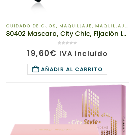
CUIDADO DE OJOS
,
MAQUILLAJE
,
MAQUILLAJE PARA OJOS
80402 Mascara, City Chic, Fijación inmediata del rizo, tianDe, Volumen: 6 ml
0
de 5
19,60
€
IVA incluido
AÑADIR AL CARRITO