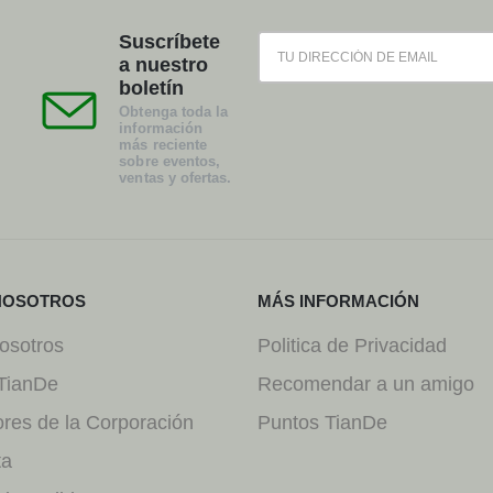
Suscríbete
a nuestro
boletín
Obtenga toda la
información
más reciente
sobre eventos,
ventas y ofertas.
NOSOTROS
MÁS INFORMACIÓN
osotros
Politica de Privacidad
TianDe
Recomendar a un amigo
ores de la Corporación
Puntos TianDe
ta