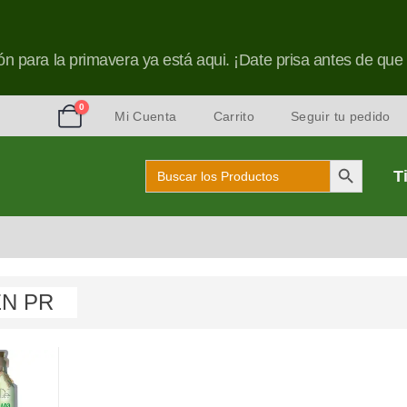
n para la primavera ya está aqui. ¡Date prisa antes de que
0
Mi Cuenta
Carrito
Seguir tu pedido
Botón de búsqu
Buscar:
T