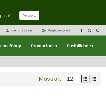
 pase!
Verahora
Iniciar sesión
Regístrese en
eda
ienda/Shop
Promociones
Posibilidades
Mostrar: