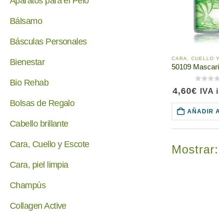
Aparatos para el Pelo
Bálsamo
Básculas Personales
Bienestar
Bio Rehab
0
de 5
4,60
€
IVA 
Bolsas de Regalo
AÑADIR 
Cabello brillante
Cara, Cuello y Escote
Mostrar:
Cara, piel limpia
Champús
Collagen Active