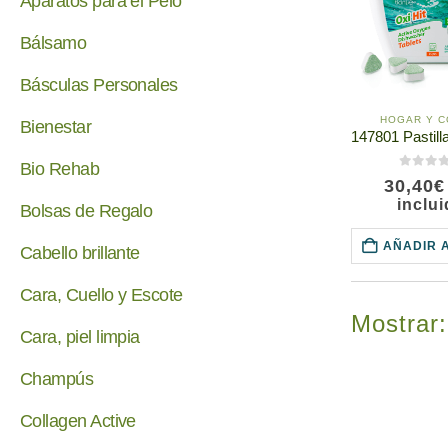
Aparatos para el Pelo
Bálsamo
Básculas Personales
HOGAR Y C
Bienestar
Bio Rehab
0
de 5
30,40
€
inclu
Bolsas de Regalo
AÑADIR 
Cabello brillante
Cara, Cuello y Escote
Mostrar:
Cara, piel limpia
Champús
Collagen Active