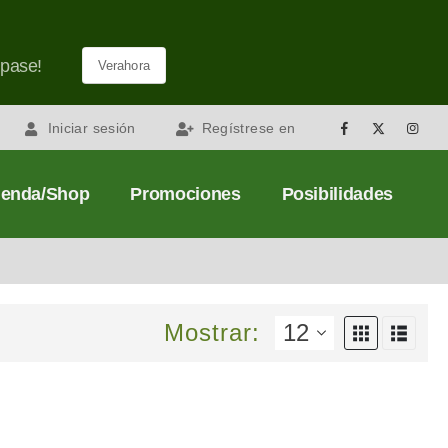
 pase!
Verahora
Iniciar sesión
Regístrese en
eda
ienda/Shop
Promociones
Posibilidades
Mostrar: