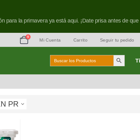
n para la primavera ya está aqui. ¡Date prisa antes de que
0
Mi Cuenta
Carrito
Seguir tu pedido
Botón de búsqu
Buscar:
T