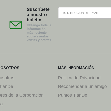
Suscríbete
a nuestro
boletín
Obtenga toda la
información
más reciente
sobre eventos,
ventas y ofertas.
NOSOTROS
MÁS INFORMACIÓN
osotros
Politica de Privacidad
TianDe
Recomendar a un amigo
ores de la Corporación
Puntos TianDe
ta