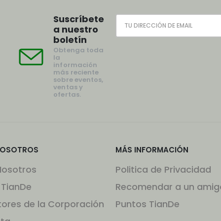
Suscríbete
a nuestro
boletín
Obtenga toda
la
información
más reciente
sobre eventos,
ventas y
ofertas.
NOSOTROS
MÁS INFORMACIÓN
Nosotros
Politica de Privacidad
 TianDe
Recomendar a un amig
tores de la Corporación
Puntos TianDe