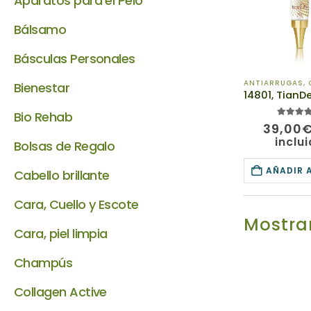
Aparatos para el Pelo
Bálsamo
Básculas Personales
ANTIARRUGAS
,
C
Bienestar
Bio Rehab
5.00
de 
39,00
inclu
Bolsas de Regalo
AÑADIR 
Cabello brillante
Cara, Cuello y Escote
Mostrar
Cara, piel limpia
Champús
Collagen Active