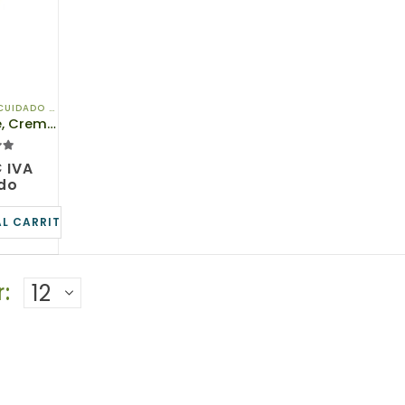
UIDADO DE OJOS
14801, TianDe, Crema de relleno para la piel alrededor de los ojos, Botoluxe, 10g
5
€
IVA
ido
AL CARRITO
: