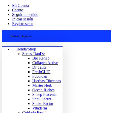
Mi Cuenta
Carrito
Seguir tu pedido
Iniciar sesión
Regístrese en
Todas Categorias
Tienda/Shop
Series TianDe
Bio Rehab
Collagen Active
Dr Taiga
FreshCLIC
Fucoidan
Hierbas Tibetanas
Master Herb
Ocean Riches
Sheep Placenta
Snail Secret
Snake Factor
Vitaderm
Cuidado Facial