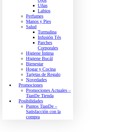
Ojos
Uñas
Labios
Perfumes
Manos y Pies
Salud
Turmalina
Infusión Tés
Parches
Corporales
Higiene Íntima
Higiene Bucál
Bienestar
Hogar y Cocina
Tarjetas de Regalo
Novedades
Promociones
Promociones Actuales –
TianDe Tienda
Posibilidades
Puntos TianDe –
Satisfacción con la
compra