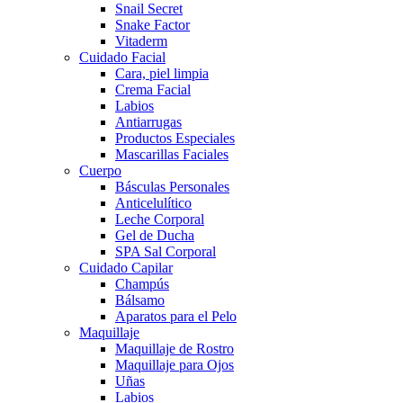
Snail Secret
Snake Factor
Vitaderm
Cuidado Facial
Cara, piel limpia
Crema Facial
Labios
Antiarrugas
Productos Especiales
Mascarillas Faciales
Cuerpo
Básculas Personales
Anticelulítico
Leche Corporal
Gel de Ducha
SPA Sal Corporal
Cuidado Capilar
Champús
Bálsamo
Aparatos para el Pelo
Maquillaje
Maquillaje de Rostro
Maquillaje para Ojos
Uñas
Labios