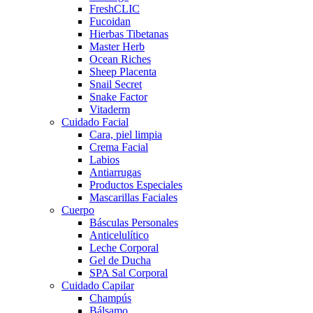
FreshCLIC
Fucoidan
Hierbas Tibetanas
Master Herb
Ocean Riches
Sheep Placenta
Snail Secret
Snake Factor
Vitaderm
Cuidado Facial
Cara, piel limpia
Crema Facial
Labios
Antiarrugas
Productos Especiales
Mascarillas Faciales
Cuerpo
Básculas Personales
Anticelulítico
Leche Corporal
Gel de Ducha
SPA Sal Corporal
Cuidado Capilar
Champús
Bálsamo