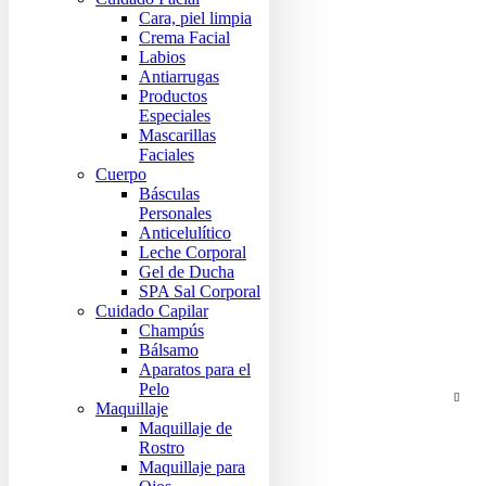
Cara, piel limpia
Crema Facial
Labios
Antiarrugas
Productos
Especiales
Mascarillas
Faciales
Cuerpo
Básculas
Personales
Anticelulítico
Leche Corporal
Gel de Ducha
SPA Sal Corporal
Cuidado Capilar
Champús
Bálsamo
Aparatos para el
Pelo
Maquillaje
Maquillaje de
Rostro
Maquillaje para