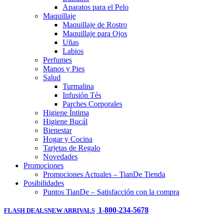
Aparatos para el Pelo
Maquillaje
Maquillaje de Rostro
Maquillaje para Ojos
Uñas
Labios
Perfumes
Manos y Pies
Salud
Turmalina
Infusión Tés
Parches Corporales
Higiene Íntima
Higiene Bucál
Bienestar
Hogar y Cocina
Tarjetas de Regalo
Novedades
Promociones
Promociones Actuales – TianDe Tienda
Posibilidades
Puntos TianDe – Satisfacción con la compra
1-800-234-5678
FLASH DEALS
NEW ARRIVALS