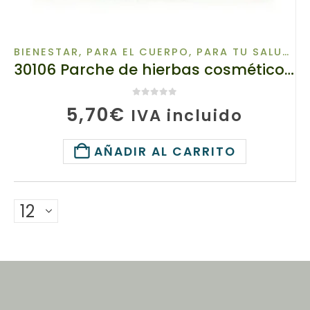
BIENESTAR
,
PARA EL CUERPO
,
PARA TU SALUD
,
S
30106 Parche de hierbas cosmético para el cuerpo «Zhui Feng Forte», tianDe, 4 piezas.
0
de 5
5,70
€
IVA incluido
AÑADIR AL CARRITO