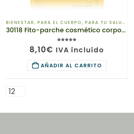
BIENESTAR
,
PARA EL CUERPO
,
PARA TU SALUD
,
P
30118 Fito-parche cosmético corporal «Wutong» TIANDE 5ud, Esencias naturales Y aceites aromáticos
5.00
de 5
8,10
€
IVA incluido
AÑADIR AL CARRITO