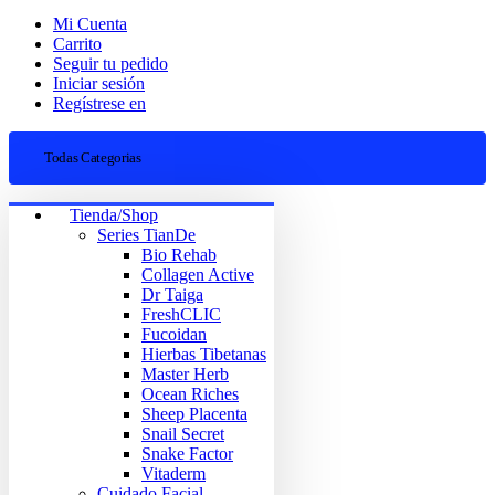
Mi Cuenta
Carrito
Seguir tu pedido
Iniciar sesión
Regístrese en
Todas Categorias
Tienda/Shop
Series TianDe
Bio Rehab
Collagen Active
Dr Taiga
FreshCLIC
Fucoidan
Hierbas Tibetanas
Master Herb
Ocean Riches
Sheep Placenta
Snail Secret
Snake Factor
Vitaderm
Cuidado Facial