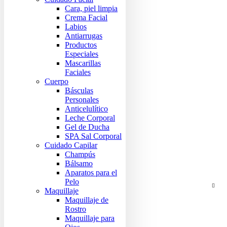
Cara, piel limpia
Crema Facial
Labios
Antiarrugas
Productos
Especiales
Mascarillas
Faciales
Cuerpo
Básculas
Personales
Anticelulítico
Leche Corporal
Gel de Ducha
SPA Sal Corporal
Cuidado Capilar
Champús
Bálsamo
Aparatos para el
Pelo
Maquillaje
Maquillaje de
Rostro
Maquillaje para