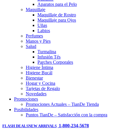
Aparatos para el Pelo
Maquillaje
Maquillaje de Rostro
Maquillaje para Ojos
Uñas
Labios
Perfumes
Manos y Pies
Salud
Turmalina
Infusión Tés
Parches Corporales
Higiene Íntima
Higiene Bucál
Bienestar
Hogar y Cocina
Tarjetas de Regalo
Novedades
Promociones
Promociones Actuales – TianDe Tienda
Posibilidades
Puntos TianDe – Satisfacción con la compra
1-800-234-5678
FLASH DEALS
NEW ARRIVALS