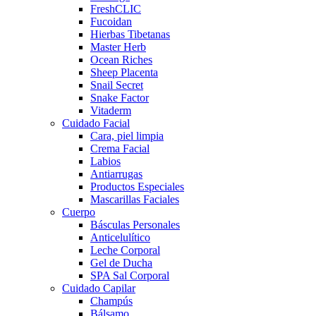
FreshCLIC
Fucoidan
Hierbas Tibetanas
Master Herb
Ocean Riches
Sheep Placenta
Snail Secret
Snake Factor
Vitaderm
Cuidado Facial
Cara, piel limpia
Crema Facial
Labios
Antiarrugas
Productos Especiales
Mascarillas Faciales
Cuerpo
Básculas Personales
Anticelulítico
Leche Corporal
Gel de Ducha
SPA Sal Corporal
Cuidado Capilar
Champús
Bálsamo