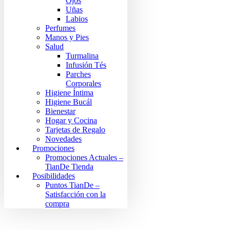
Ojos
Uñas
Labios
Perfumes
Manos y Pies
Salud
Turmalina
Infusión Tés
Parches
Corporales
Higiene Íntima
Higiene Bucál
Bienestar
Hogar y Cocina
Tarjetas de Regalo
Novedades
Promociones
Promociones Actuales –
TianDe Tienda
Posibilidades
Puntos TianDe –
Satisfacción con la
compra