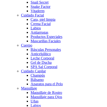
Snail Secret
Snake Factor
Vitaderm
Cuidado Facial
Cara, piel limpia
Crema Facial
Labios
Antiarrugas
Productos Especiales
Mascarillas Faciales
Cuerpo
Básculas Personales
Anticelulítico
Leche Corporal
Gel de Ducha
SPA Sal Corporal
Cuidado Capilar
Champús
Bálsamo
Aparatos para el Pelo
Maquillaje
Maquillaje de Rostro
Maquillaje para Ojos
Uñas
Labios