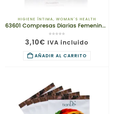
HIGIENE ÍNTIMA
,
WOMAN´S HEALTH
63601 Compresas Diarias Femeninas con Hierbas , TIANDE, 1ud, Protección de Inflamaciones y Confort
0
de 5
3,10
€
IVA incluido
AÑADIR AL CARRITO