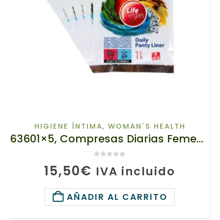
HIGIENE ÍNTIMA
,
WOMAN´S HEALTH
63601×5, Compresas Diarias Femeninas con Hierbas , 63601 TIANDE, Paquete ahorro – 5 unidades, Confort y Protección de Inflamaciones
0
de 5
15,50
€
IVA incluido
AÑADIR AL CARRITO