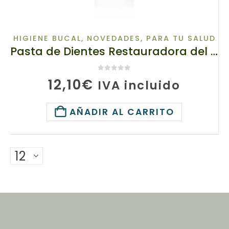
HIGIENE BUCAL
,
NOVEDADES
,
PARA TU SALUD
Pasta de Dientes Restauradora del Esmalte basada en Raíz de Escita, 65913-1 TianDe, 80 g, Remineralización natural
0
de 5
12,10
€
IVA incluido
AÑADIR AL CARRITO