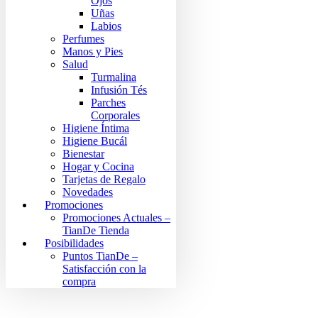
Ojos
Uñas
Labios
Perfumes
Manos y Pies
Salud
Turmalina
Infusión Tés
Parches
Corporales
Higiene Íntima
Higiene Bucál
Bienestar
Hogar y Cocina
Tarjetas de Regalo
Novedades
Promociones
Promociones Actuales –
TianDe Tienda
Posibilidades
Puntos TianDe –
Satisfacción con la
compra