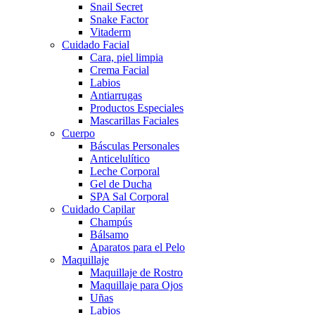
Snail Secret
Snake Factor
Vitaderm
Cuidado Facial
Cara, piel limpia
Crema Facial
Labios
Antiarrugas
Productos Especiales
Mascarillas Faciales
Cuerpo
Básculas Personales
Anticelulítico
Leche Corporal
Gel de Ducha
SPA Sal Corporal
Cuidado Capilar
Champús
Bálsamo
Aparatos para el Pelo
Maquillaje
Maquillaje de Rostro
Maquillaje para Ojos
Uñas
Labios