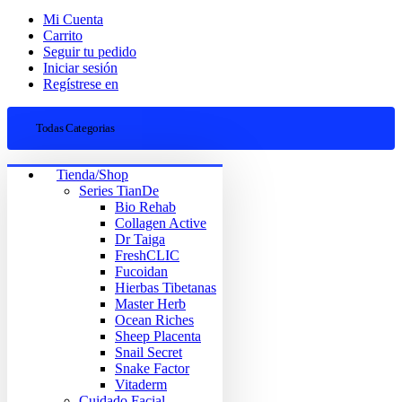
Mi Cuenta
Carrito
Seguir tu pedido
Iniciar sesión
Regístrese en
Todas Categorias
Tienda/Shop
Series TianDe
Bio Rehab
Collagen Active
Dr Taiga
FreshCLIC
Fucoidan
Hierbas Tibetanas
Master Herb
Ocean Riches
Sheep Placenta
Snail Secret
Snake Factor
Vitaderm
Cuidado Facial