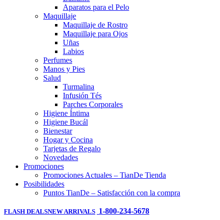
Aparatos para el Pelo
Maquillaje
Maquillaje de Rostro
Maquillaje para Ojos
Uñas
Labios
Perfumes
Manos y Pies
Salud
Turmalina
Infusión Tés
Parches Corporales
Higiene Íntima
Higiene Bucál
Bienestar
Hogar y Cocina
Tarjetas de Regalo
Novedades
Promociones
Promociones Actuales – TianDe Tienda
Posibilidades
Puntos TianDe – Satisfacción con la compra
1-800-234-5678
FLASH DEALS
NEW ARRIVALS