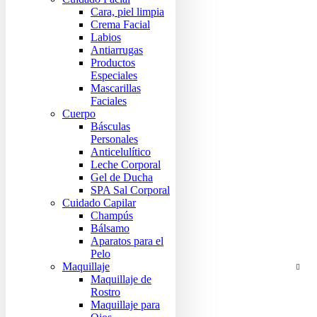
Cara, piel limpia
Crema Facial
Labios
Antiarrugas
Productos
Especiales
Mascarillas
Faciales
Cuerpo
Básculas
Personales
Anticelulítico
Leche Corporal
Gel de Ducha
SPA Sal Corporal
Cuidado Capilar
Champús
Bálsamo
Aparatos para el
Pelo
Maquillaje
Maquillaje de
Rostro
Maquillaje para