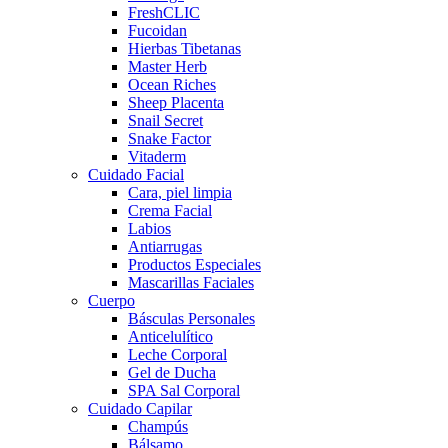
FreshCLIC
Fucoidan
Hierbas Tibetanas
Master Herb
Ocean Riches
Sheep Placenta
Snail Secret
Snake Factor
Vitaderm
Cuidado Facial
Cara, piel limpia
Crema Facial
Labios
Antiarrugas
Productos Especiales
Mascarillas Faciales
Cuerpo
Básculas Personales
Anticelulítico
Leche Corporal
Gel de Ducha
SPA Sal Corporal
Cuidado Capilar
Champús
Bálsamo