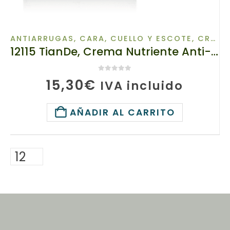
ANTIARRUGAS
,
CARA, CUELLO Y ESCOTE
,
CREMA FACIAL
12115 TianDe, Crema Nutriente Anti-Arrugas, 50 g, Fuerza de Plantas, Activa la Respiración Celular
0
de 5
15,30
€
IVA incluido
AÑADIR AL CARRITO