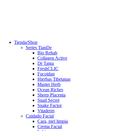
Tienda/Shop
Series TianDe
Bio Rehab
Collagen Active
Dr Taiga
FreshCLIC
Fucoidan
Hierbas Tibetanas
Master Herb
Ocean Riches
Sheep Placenta
Snail Secret
Snake Factor
Vitaderm
Cuidado Facial
Cara, piel limpia
Crema Facial