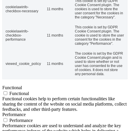
This cookie is set by GDPR
Cookie Consent plugin. The
cookielawinfo-
11 months
cookies is used to store the
checkbox-necessary
user consent for the cookies in
the category "Necessary".
This cookie is set by GDPR
cookielawinfo-
Cookie Consent plugin. The
checkbox-
11 months
cookie is used to store the user
performance
consent for the cookies in the
category "Performance".
The cookie is set by the GDPR
Cookie Consent plugin and is
used to store whether or not
viewed_cookie_policy
11 months
user has consented to the use
of cookies. It does not store
any personal data.
Functional
Functional
Functional cookies help to perform certain functionalities like
sharing the content of the website on social media platforms, collect
feedbacks, and other third-party features.
Performance
Performance
Performance cookies are used to understand and analyze the key
performance indexes of the website which helps in delivering a