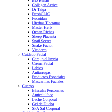
Bio Rehab
Collagen Active
Dr Taiga
FreshCLIC
Fucoidan
Hierbas Tibetanas
Master Herb
Ocean Riches
Sheep Placenta
Snail Secret
Snake Factor
Vitaderm
Cuidado Facial
Cara, piel limpia
Crema Facial
Labios
Antiarrugas
Productos Especiales
Mascarillas Faciales
Cuerpo
Básculas Personales
Anticelulítico
Leche Corporal
Gel de Ducha
SPA Sal Corporal