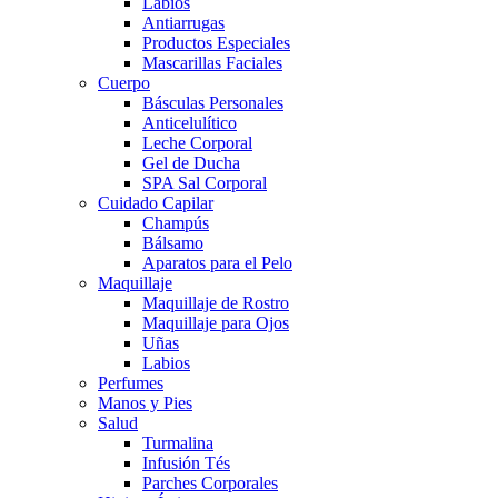
Labios
Antiarrugas
Productos Especiales
Mascarillas Faciales
Cuerpo
Básculas Personales
Anticelulítico
Leche Corporal
Gel de Ducha
SPA Sal Corporal
Cuidado Capilar
Champús
Bálsamo
Aparatos para el Pelo
Maquillaje
Maquillaje de Rostro
Maquillaje para Ojos
Uñas
Labios
Perfumes
Manos y Pies
Salud
Turmalina
Infusión Tés
Parches Corporales