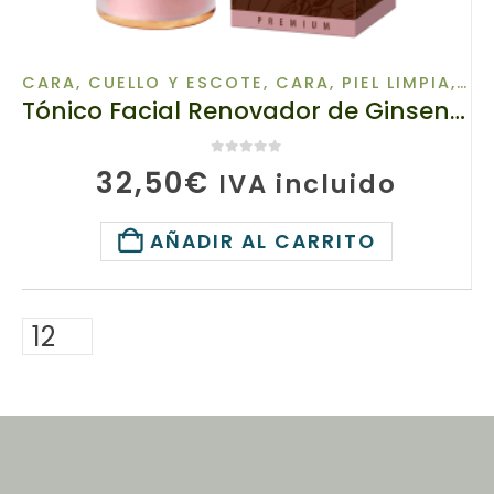
CARA, CUELLO Y ESCOTE
,
CARA, PIEL LIMPIA
,
CR
Tónico Facial Renovador de Ginseng y Peonía, 10116, Volumen: 100 ml, Contra los signos del tiempo y el estrés
0
de 5
32,50
€
IVA incluido
AÑADIR AL CARRITO