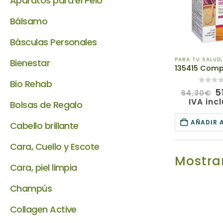
Aparatos para el Pelo
Bálsamo
Básculas Personales
PARA TU SALUD
Bienestar
Bio Rehab
0
de 5
El
5
64,30
€
p
IVA inc
Bolsas de Regalo
o
e
AÑADIR 
Cabello brillante
6
Cara, Cuello y Escote
Mostrar
Cara, piel limpia
Champús
Collagen Active