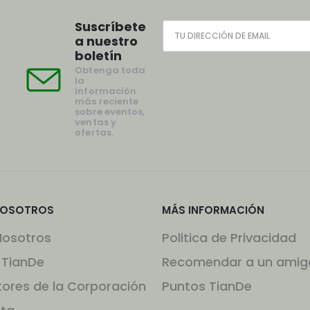
Suscríbete
a nuestro
boletín
Obtenga toda
la
información
más reciente
sobre eventos,
ventas y
ofertas.
NOSOTROS
MÁS INFORMACIÓN
Nosotros
Politica de Privacidad
 TianDe
Recomendar a un amig
tores de la Corporación
Puntos TianDe