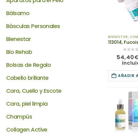
Aparatos para el Pelo
Bálsamo
Básculas Personales
BIENESTAR
,
COMPLE
Bienestar
Bio Rehab
0
de 5
54,40
inclu
Bolsas de Regalo
AÑADIR 
Cabello brillante
Cara, Cuello y Escote
Cara, piel limpia
Champús
Collagen Active