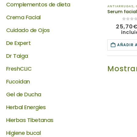
Complementos de dieta
ANTIARRUGAS
,
C
Crema Facial
0
de 5
25,70
Cuidado de Ojos
inclu
De Expert
AÑADIR 
Dr Taiga
Mostrar
FreshCLIC
Fucoidan
Gel de Ducha
Herbal Energies
Hierbas Tibetanas
Higiene bucal