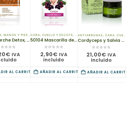
R
,
MANOS Y PIES
,
PARA TU SALUD
CARA, CUELLO Y ESCOTE
,
PARCHES CORPORALES
,
MASCARILLAS FACIALES
ANTIARRUGAS
,
CARA, CUELLO Y ESCOTE
41314 Parche Detox, desintoxicante para los Pies TIANDE Detox, 2ud, Mejoran la circulación en la piel, eliminan las toxinas
50104 Mascarilla de Cara, «Uva» TIANDE , Tonificación y Protección Antioxidante 18g
Cordyceps y Salvia Crema Facial, TianDe 17103, ¡Di no a los radicales libres! SPF 10
de 5
0
de 5
0
de 5
20
€
2,90
€
21,00
€
IVA
IVA
IVA
ncluido
incluido
incluido
DIR AL CARRITO
AÑADIR AL CARRITO
AÑADIR AL CARRITO