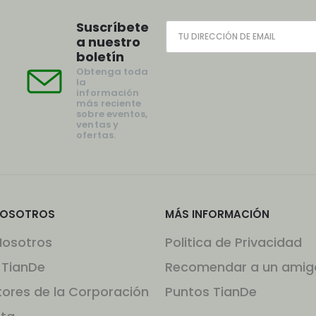
Suscríbete
a nuestro
boletín
Obtenga toda
la
información
más reciente
sobre eventos,
ventas y
ofertas.
NOSOTROS
MÁS INFORMACIÓN
Nosotros
Politica de Privacidad
 TianDe
Recomendar a un amig
tores de la Corporación
Puntos TianDe