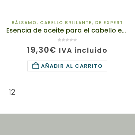
BÁLSAMO
,
CABELLO BRILLANTE
,
DE EXPERT
Esencia de aceite para el cabello en cápsulas, 20155 TianDe, 20 uds x 1 g, Efecto laminación
0
de 5
19,30
€
IVA incluido
AÑADIR AL CARRITO