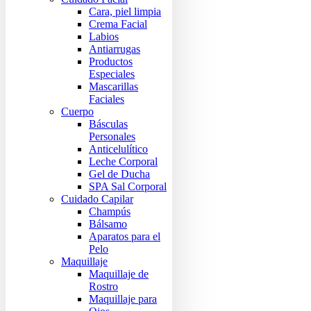
Cara, piel limpia
Crema Facial
Labios
Antiarrugas
Productos
Especiales
Mascarillas
Faciales
Cuerpo
Básculas
Personales
Anticelulítico
Leche Corporal
Gel de Ducha
SPA Sal Corporal
Cuidado Capilar
Champús
Bálsamo
Aparatos para el
Pelo
Maquillaje
Maquillaje de
Rostro
Maquillaje para