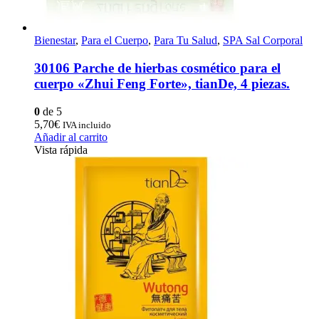
Bienestar
,
Para el Cuerpo
,
Para Tu Salud
,
SPA Sal Corporal
30106 Parche de hierbas cosmético para el
cuerpo «Zhui Feng Forte», tianDe, 4 piezas.
0
de 5
5,70
€
IVA incluido
Añadir al carrito
Vista rápida