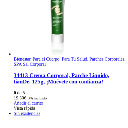
Bienestar
,
Para el Cuerpo
,
Para Tu Salud
,
Parches Corporales
,
SPA Sal Corporal
34413 Crema Corporal, Parche Liquido,
tianDe, 125g, ¡Muévete con confianza!
0
de 5
19,30
€
IVA incluido
Añadir al carrito
Vista rápida
Sin existencias