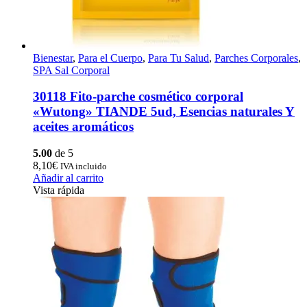
Bienestar
,
Para el Cuerpo
,
Para Tu Salud
,
Parches Corporales
,
SPA Sal Corporal
30118 Fito-parche cosmético corporal
«Wutong» TIANDE 5ud, Esencias naturales Y
aceites aromáticos
5.00
de 5
8,10
€
IVA incluido
Añadir al carrito
Vista rápida