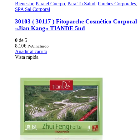
Bienestar
,
Para el Cuerpo
,
Para Tu Salud
,
Parches Corporales
,
SPA Sal Corporal
30103 ( 30117 ) Fitoparche Cosmético Corporal
«Jian Kang» TIANDE 5ud
0
de 5
8,10
€
IVA incluido
Añadir al carrito
Vista rápida