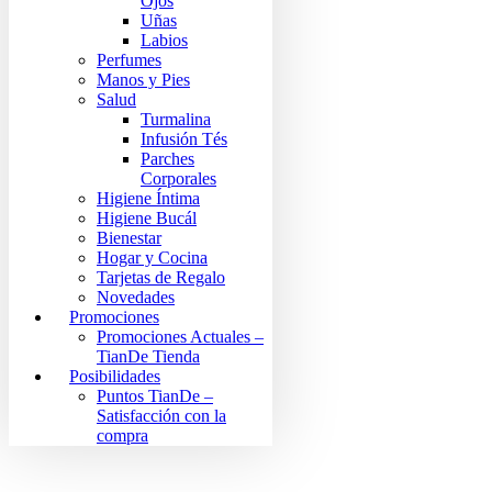
Ojos
Uñas
Labios
Perfumes
Manos y Pies
Salud
Turmalina
Infusión Tés
Parches
Corporales
Higiene Íntima
Higiene Bucál
Bienestar
Hogar y Cocina
Tarjetas de Regalo
Novedades
Promociones
Promociones Actuales –
TianDe Tienda
Posibilidades
Puntos TianDe –
Satisfacción con la
compra