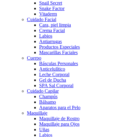
Snail Secret
Snake Factor
Vitaderm
Cuidado Facial
Cara, piel limpia
Crema Facial
Labios
Antiarrugas
Productos Especiales
Mascarillas Faciales
Cuerpo
Básculas Personales
Anticelulítico
Leche Corporal
Gel de Ducha
SPA Sal Corporal
Cuidado Capilar
Champús
Bálsamo
Aparatos para el Pelo
Maquillaje
Maquillaje de Rostro
Maquillaje para Ojos
Uñas
Labios