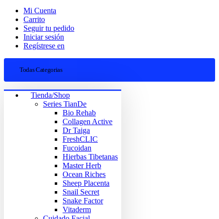
Mi Cuenta
Carrito
Seguir tu pedido
Iniciar sesión
Regístrese en
Todas Categorias
Tienda/Shop
Series TianDe
Bio Rehab
Collagen Active
Dr Taiga
FreshCLIC
Fucoidan
Hierbas Tibetanas
Master Herb
Ocean Riches
Sheep Placenta
Snail Secret
Snake Factor
Vitaderm
Cuidado Facial