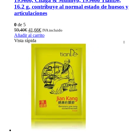
195466, Chaga & Mumiyo, 195466 TianDe,
16.2 g, contribuye al normal estado de huesos y
articulaciones
0
de 5
El
El
59,40
€
41,66
€
IVA incluido
precio
precio
Añadir al carrito
original
actual
Vista rápida
era:
es:
59,40€.
41,66€.