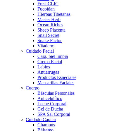
FreshCLIC
Fucoidan
Hierbas Tibetanas
Master Herb
Ocean Riches
Sheep Placenta
Snail Secret
Snake Factor
Vitaderm
Cuidado Facial
Cara, piel limpia
Crema Facial
Labios
Antiarrugas
Productos Especiales
Mascarillas Faciales
Cuerpo
Básculas Personales
Anticelulítico
Leche Corporal
Gel de Ducha
SPA Sal Corporal
Cuidado Capilar
Champús
Bálsamo