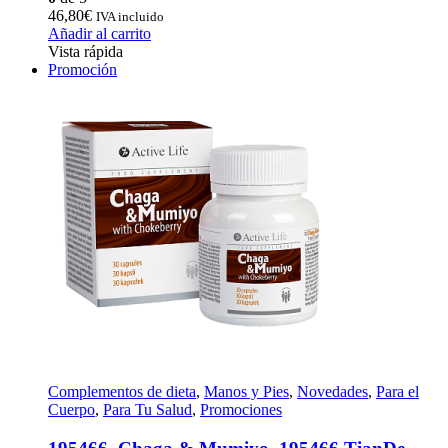
46,80
€
IVA incluido
Añadir al carrito
Vista rápida
Promoción
Complementos de dieta
,
Manos y Pies
,
Novedades
,
Para el
Cuerpo
,
Para Tu Salud
,
Promociones