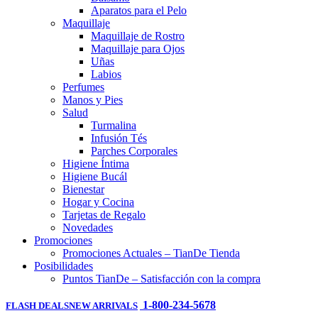
Aparatos para el Pelo
Maquillaje
Maquillaje de Rostro
Maquillaje para Ojos
Uñas
Labios
Perfumes
Manos y Pies
Salud
Turmalina
Infusión Tés
Parches Corporales
Higiene Íntima
Higiene Bucál
Bienestar
Hogar y Cocina
Tarjetas de Regalo
Novedades
Promociones
Promociones Actuales – TianDe Tienda
Posibilidades
Puntos TianDe – Satisfacción con la compra
1-800-234-5678
FLASH DEALS
NEW ARRIVALS