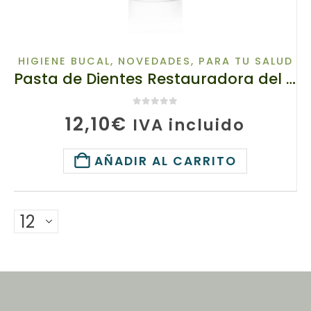
HIGIENE BUCAL
,
NOVEDADES
,
PARA TU SALUD
Pasta de Dientes Restauradora del Esmalte basada en Raíz de Escita, 65913-1 TianDe, 80 g, Remineralización natural
0
de 5
12,10
€
IVA incluido
AÑADIR AL CARRITO