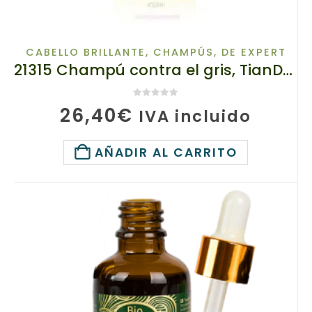
CABELLO BRILLANTE
,
CHAMPÚS
,
DE EXPERT
21315 Champú contra el gris, TianDe, 420g, Te da energía y la vitalidad
0
de 5
26,40
€
IVA incluido
AÑADIR AL CARRITO