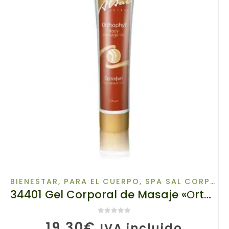
BIENESTAR
,
PARA EL CUERPO
,
SPA SAL CORPORAL
34401 Gel Corporal de Masaje «Оrthophyt» Altai Sacro TIANDE 125 ml
0
de 5
19,30
€
IVA incluido