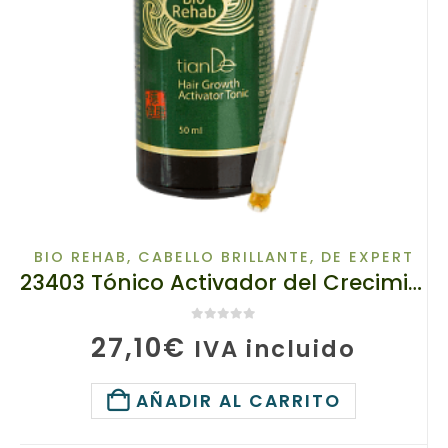
BIO REHAB
,
CABELLO BRILLANTE
,
DE EXPERT
23403 Tónico Activador del Crecimiento del Cabello Bio Rehab TIANDE 50g
0
de 5
27,10
€
IVA incluido
AÑADIR AL CARRITO