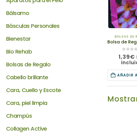
Aparatos para el Pelo
Bálsamo
Básculas Personales
BOLSAS DE 
Bienestar
Bio Rehab
0
de 5
1,39
€
inclu
Bolsas de Regalo
AÑADIR 
Cabello brillante
Cara, Cuello y Escote
Mostrar
Cara, piel limpia
Champús
Collagen Active