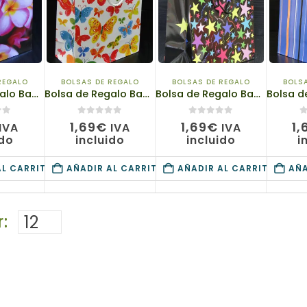
REGALO
BOLSAS DE REGALO
BOLSAS DE REGALO
BOLS
Bolsa de Regalo Bagland, «Flower Emotions 3», Papel – 160g/m2, 1 Unidad, 18cm x 23cm x 10cm
Bolsa de Regalo Bagland, «Flower Graphics», Papel – 160g/m2, 1 Unidad, 26cm x 32cm x 10cm
Bolsa de Regalo Bagland, «Graphics 1», Papel – 160g/m2, 1 Unidad, 26cm x 32cm x 10cm
0
de 5
0
de 5
0
1,69
€
1,69
€
1,
IVA
IVA
IVA
ido
incluido
incluido
i
AL CARRITO
AÑADIR AL CARRITO
AÑADIR AL CARRITO
AÑA
: