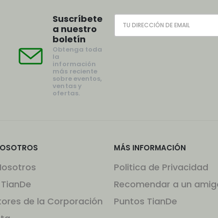
Suscríbete
a nuestro
boletín
Obtenga toda
la
información
más reciente
sobre eventos,
ventas y
ofertas.
NOSOTROS
MÁS INFORMACIÓN
Nosotros
Politica de Privacidad
 TianDe
Recomendar a un amig
tores de la Corporación
Puntos TianDe