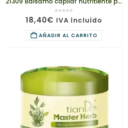
21309 Bálsamo capilar nutritiente para pelo «Jengibre Dorado» TIANDE 300ml
0
de 5
18,40
€
IVA incluido
AÑADIR AL CARRITO