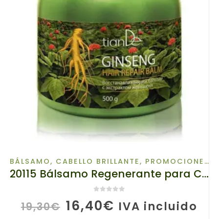
BÁLSAMO
,
CABELLO BRILLANTE
,
PROMOCIONES
20115 Bálsamo Regenerante para Cabello con Extractos de Ginseng tianDe, 500g
0
de 5
El
El
16,40
€
IVA incluido
19,30
€
precio
precio