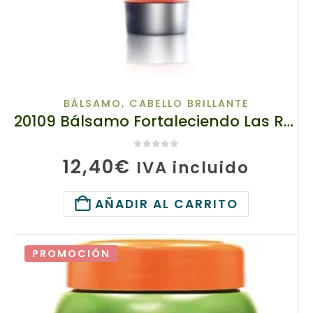
BÁLSAMO
,
CABELLO BRILLANTE
20109 Bálsamo Fortaleciendo Las Raíces del Cabello Con Extracto de Lingzhi, tianDe, 220 g
0
de 5
12,40
€
IVA incluido
AÑADIR AL CARRITO
PROMOCIÓN