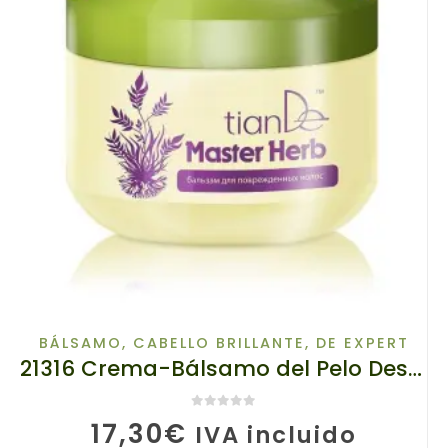
BÁLSAMO
,
CABELLO BRILLANTE
,
DE EXPERT
21316 Crema-Bálsamo del Pelo Destruido TIANDE, Master Herb, 500g
0
de 5
17,30
€
IVA incluido