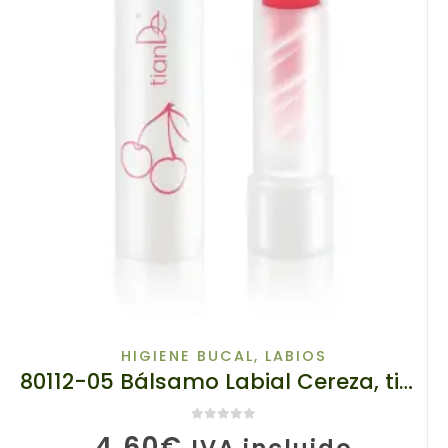
HIGIENE BUCAL
,
LABIOS
80112-05 Bálsamo Labial Cereza, tianDe, 3.5 g, Defensa Suave y Brillo Delicado
0
de 5
4,60
€