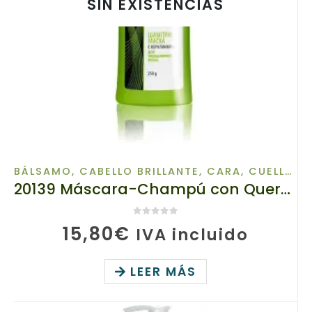
SIN EXISTENCIAS
BÁLSAMO
,
CABELLO BRILLANTE
,
CARA, CUELLO Y ESCOTE
20139 Máscara-Champú con Queratina para Cabellos Teñidos, TianDe , 250g, Color Perfecto, Incluso Después de 20 Lavados
0
de 5
15,80
€
IVA incluido
LEER MÁS