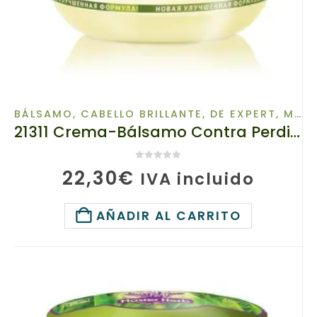
BÁLSAMO
,
CABELLO BRILLANTE
,
DE EXPERT
,
MASTER HERB
21311 Crema-Bálsamo Contra Perdida del Pelo TIANDE Master Herb, 500g, Se fortalece las raíces
0
de 5
22,30
€
IVA incluido
AÑADIR AL CARRITO