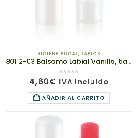
HIGIENE BUCAL
,
LABIOS
80112-03 Bálsamo Labial Vanilla, tianDe, 3.5 g, Defensa Suave y Brillo Delicado
0
de 5
4,60
€
IVA incluido
AÑADIR AL CARRITO