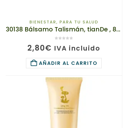
BIENESTAR
,
PARA TU SALUD
30138 Bálsamo Talismán, tianDe , 8g, – Calma para tu piel irritada tras picaduras de insectos
0
de 5
2,80
€
IVA incluido
AÑADIR AL CARRITO