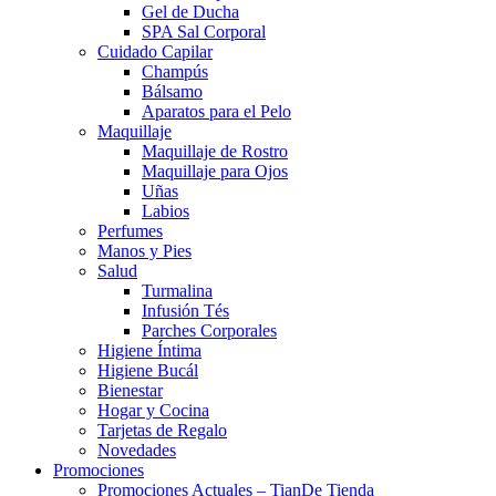
Gel de Ducha
SPA Sal Corporal
Cuidado Capilar
Champús
Bálsamo
Aparatos para el Pelo
Maquillaje
Maquillaje de Rostro
Maquillaje para Ojos
Uñas
Labios
Perfumes
Manos y Pies
Salud
Turmalina
Infusión Tés
Parches Corporales
Higiene Íntima
Higiene Bucál
Bienestar
Hogar y Cocina
Tarjetas de Regalo
Novedades
Promociones
Promociones Actuales – TianDe Tienda