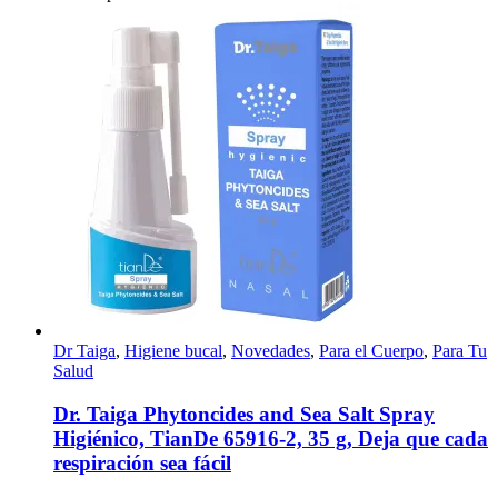
Dr Taiga
,
Higiene bucal
,
Novedades
,
Para el Cuerpo
,
Para Tu
Salud
Dr. Taiga Phytoncides and Sea Salt Spray
Higiénico, TianDe 65916-2, 35 g, Deja que cada
respiración sea fácil