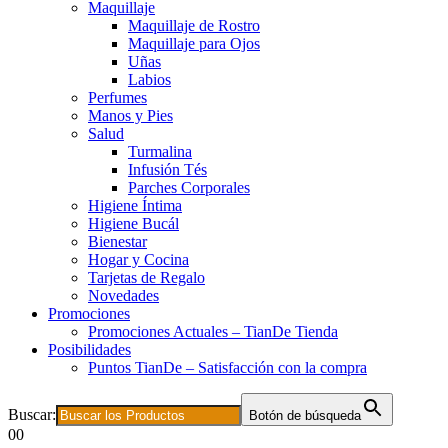
Maquillaje
Maquillaje de Rostro
Maquillaje para Ojos
Uñas
Labios
Perfumes
Manos y Pies
Salud
Turmalina
Infusión Tés
Parches Corporales
Higiene Íntima
Higiene Bucál
Bienestar
Hogar y Cocina
Tarjetas de Regalo
Novedades
Promociones
Promociones Actuales – TianDe Tienda
Posibilidades
Puntos TianDe – Satisfacción con la compra
Buscar:
Botón de búsqueda
0
0