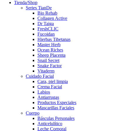
Tienda/Shop
Series TianDe
Bio Rehab
Collagen Active
Dr Taiga
FreshCLIC
Fucoidan
Hierbas Tibetanas
Master Herb
Ocean Riches
Sheep Placenta
Snail Secret
Snake Factor
Vitaderm
Cuidado Facial
Cara, piel limpia
Crema Facial
Labios
Antiarrugas
Productos Especiales
Mascarillas Faciales
Cuerpo
Básculas Personales
Anticelulítico
Leche Corporal