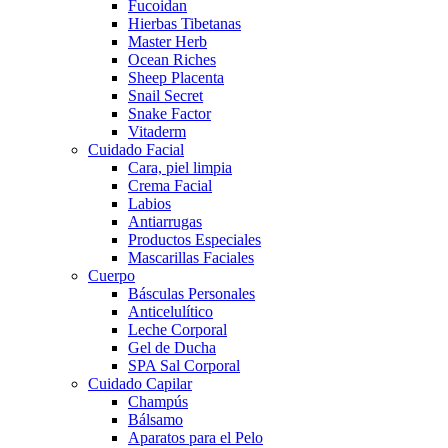
Fucoidan
Hierbas Tibetanas
Master Herb
Ocean Riches
Sheep Placenta
Snail Secret
Snake Factor
Vitaderm
Cuidado Facial
Cara, piel limpia
Crema Facial
Labios
Antiarrugas
Productos Especiales
Mascarillas Faciales
Cuerpo
Básculas Personales
Anticelulítico
Leche Corporal
Gel de Ducha
SPA Sal Corporal
Cuidado Capilar
Champús
Bálsamo
Aparatos para el Pelo