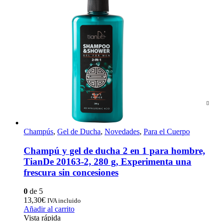
Champús
,
Gel de Ducha
,
Novedades
,
Para el Cuerpo
Champú y gel de ducha 2 en 1 para hombre,
TianDe 20163-2, 280 g, Experimenta una
frescura sin concesiones
0
de 5
13,30
€
IVA incluido
Añadir al carrito
Vista rápida