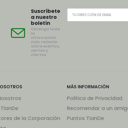
Suscríbete
a nuestro
boletín
Obtenga toda
la
información
más reciente
sobre eventos,
ventas y
ofertas.
NOSOTROS
MÁS INFORMACIÓN
Nosotros
Politica de Privacidad
 TianDe
Recomendar a un amig
tores de la Corporación
Puntos TianDe