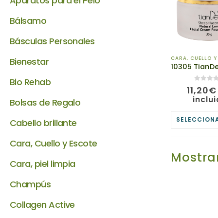
Aparatos para el Pelo
Bálsamo
Básculas Personales
CARA, CUELLO Y
Bienestar
Bio Rehab
0
de 5
11,20
€
inclu
Bolsas de Regalo
SELECCION
Cabello brillante
Cara, Cuello y Escote
Mostrar
Cara, piel limpia
Champús
Collagen Active