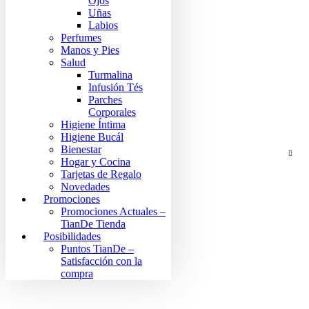
Ojos
Uñas
Labios
Perfumes
Manos y Pies
Salud
Turmalina
Infusión Tés
Parches
Corporales
Higiene Íntima
Higiene Bucál
Bienestar
Hogar y Cocina
Tarjetas de Regalo
Novedades
Promociones
Promociones Actuales –
TianDe Tienda
Posibilidades
Puntos TianDe –
Satisfacción con la
compra