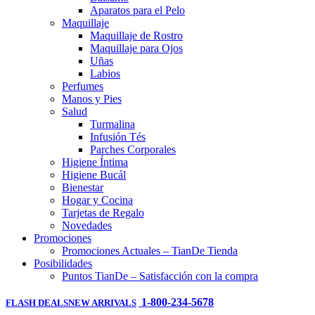
Aparatos para el Pelo
Maquillaje
Maquillaje de Rostro
Maquillaje para Ojos
Uñas
Labios
Perfumes
Manos y Pies
Salud
Turmalina
Infusión Tés
Parches Corporales
Higiene Íntima
Higiene Bucál
Bienestar
Hogar y Cocina
Tarjetas de Regalo
Novedades
Promociones
Promociones Actuales – TianDe Tienda
Posibilidades
Puntos TianDe – Satisfacción con la compra
1-800-234-5678
FLASH DEALS
NEW ARRIVALS