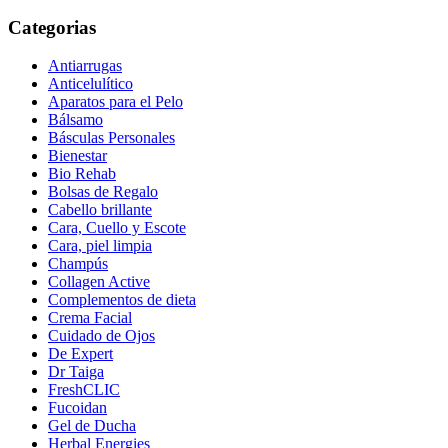
Categorias
Antiarrugas
Anticelulítico
Aparatos para el Pelo
Bálsamo
Básculas Personales
Bienestar
Bio Rehab
Bolsas de Regalo
Cabello brillante
Cara, Cuello y Escote
Cara, piel limpia
Champús
Collagen Active
Complementos de dieta
Crema Facial
Cuidado de Ojos
De Expert
Dr Taiga
FreshCLIC
Fucoidan
Gel de Ducha
Herbal Energies