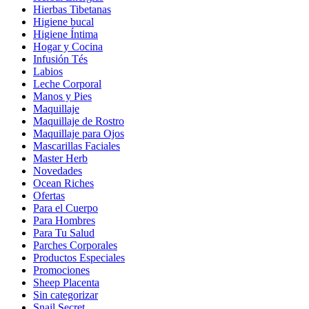
Hierbas Tibetanas
Higiene bucal
Higiene Íntima
Hogar y Cocina
Infusión Tés
Labios
Leche Corporal
Manos y Pies
Maquillaje
Maquillaje de Rostro
Maquillaje para Ojos
Mascarillas Faciales
Master Herb
Novedades
Ocean Riches
Ofertas
Para el Cuerpo
Para Hombres
Para Tu Salud
Parches Corporales
Productos Especiales
Promociones
Sheep Placenta
Sin categorizar
Snail Secret