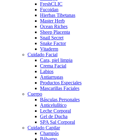
FreshCLIC
Fucoidan
Hierbas Tibetanas
Master Herb
Ocean Riches
Sheep Placenta
Snail Secret
Snake Factor
Vitaderm
Cuidado Facial
Cara, piel limpia
Crema Facial
Labios
Antiarrugas
Productos Especiales
Mascarillas Faciales
Cuerpo
Básculas Personales
Anticelulítico
Leche Corporal
Gel de Ducha
SPA Sal Corporal
Cuidado Capilar
Champús
Bálsamo