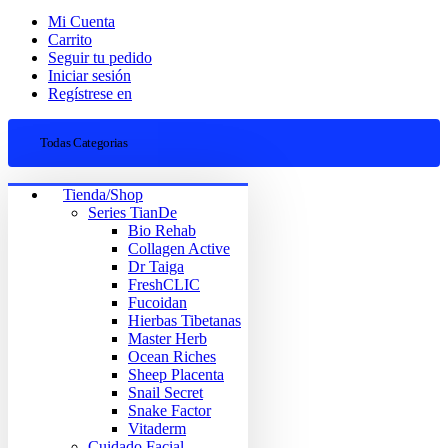
Mi Cuenta
Carrito
Seguir tu pedido
Iniciar sesión
Regístrese en
Todas Categorias
Tienda/Shop
Series TianDe
Bio Rehab
Collagen Active
Dr Taiga
FreshCLIC
Fucoidan
Hierbas Tibetanas
Master Herb
Ocean Riches
Sheep Placenta
Snail Secret
Snake Factor
Vitaderm
Cuidado Facial