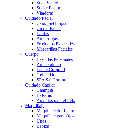
Snail Secret
Snake Factor
Vitaderm
Cuidado Facial
Cara, piel limpia
Crema Facial
Labios
Antiarrugas
Productos Especiales
Mascarillas Faciales
Cuerpo
Básculas Personales
Anticelulítico
Leche Corporal
Gel de Ducha
SPA Sal Corporal
Cuidado Capilar
Champús
Bálsamo
Aparatos para el Pelo
Maquillaje
Maquillaje de Rostro
Maquillaje para Ojos
Uñas
Labios