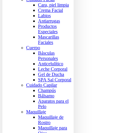
Cara, piel limpia
Crema Facial
Labios
Antiarrugas
Productos
Especiales
Mascarillas
Faciales
Cuerpo
Básculas
Personales
Anticelulítico
Leche Corporal
Gel de Ducha
SPA Sal Corporal
Cuidado Capilar
Champús
Bálsamo
Aparatos para el
Pelo
Maquillaje
Maquillaje de
Rostro
Maquillaje para