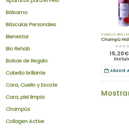
Aparatos para el Pelo
Bálsamo
Básculas Personales
CABELLO BRILLA
Bienestar
Bio Rehab
0
de 5
15,20
inclu
Bolsas de Regalo
AÑADIR 
Cabello brillante
Cara, Cuello y Escote
Mostrar
Cara, piel limpia
Champús
Collagen Active