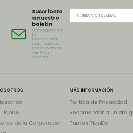
Suscríbete
a nuestro
boletín
Obtenga toda
la
información
más reciente
sobre eventos,
ventas y
ofertas.
NOSOTROS
MÁS INFORMACIÓN
Nosotros
Politica de Privacidad
 TianDe
Recomendar a un amig
tores de la Corporación
Puntos TianDe