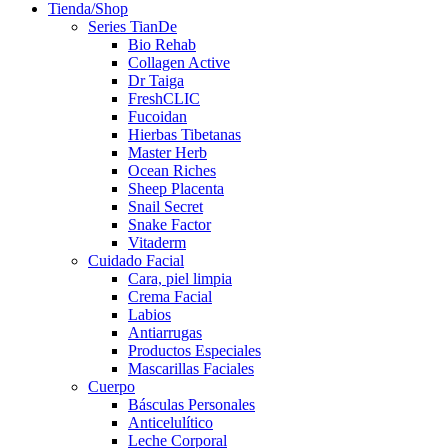
Tienda/Shop
Series TianDe
Bio Rehab
Collagen Active
Dr Taiga
FreshCLIC
Fucoidan
Hierbas Tibetanas
Master Herb
Ocean Riches
Sheep Placenta
Snail Secret
Snake Factor
Vitaderm
Cuidado Facial
Cara, piel limpia
Crema Facial
Labios
Antiarrugas
Productos Especiales
Mascarillas Faciales
Cuerpo
Básculas Personales
Anticelulítico
Leche Corporal