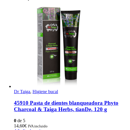
Dr Taiga
,
Higiene bucal
45910 Pasta de dientes blanqueadora Phyto
Charcoal & Taiga Herbs, tianDe, 120 g
0
de 5
14,60
€
IVA incluido