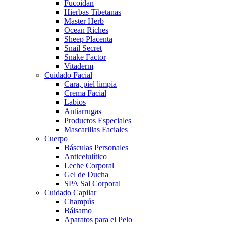
Fucoidan
Hierbas Tibetanas
Master Herb
Ocean Riches
Sheep Placenta
Snail Secret
Snake Factor
Vitaderm
Cuidado Facial
Cara, piel limpia
Crema Facial
Labios
Antiarrugas
Productos Especiales
Mascarillas Faciales
Cuerpo
Básculas Personales
Anticelulítico
Leche Corporal
Gel de Ducha
SPA Sal Corporal
Cuidado Capilar
Champús
Bálsamo
Aparatos para el Pelo