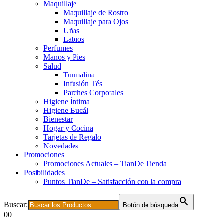
Maquillaje
Maquillaje de Rostro
Maquillaje para Ojos
Uñas
Labios
Perfumes
Manos y Pies
Salud
Turmalina
Infusión Tés
Parches Corporales
Higiene Íntima
Higiene Bucál
Bienestar
Hogar y Cocina
Tarjetas de Regalo
Novedades
Promociones
Promociones Actuales – TianDe Tienda
Posibilidades
Puntos TianDe – Satisfacción con la compra
Buscar:
Botón de búsqueda
0
0