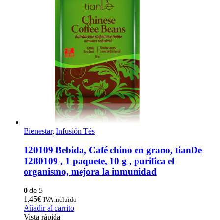
Bienestar
,
Infusión Tés
120109 Bebida, Café chino en grano, tianDe
1280109 , 1 paquete, 10 g , purifica el
organismo, mejora la inmunidad
0
de 5
1,45
€
IVA incluido
Añadir al carrito
Vista rápida