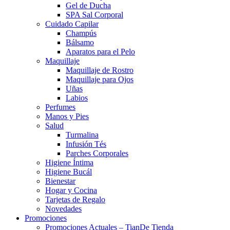
Gel de Ducha
SPA Sal Corporal
Cuidado Capilar
Champús
Bálsamo
Aparatos para el Pelo
Maquillaje
Maquillaje de Rostro
Maquillaje para Ojos
Uñas
Labios
Perfumes
Manos y Pies
Salud
Turmalina
Infusión Tés
Parches Corporales
Higiene Íntima
Higiene Bucál
Bienestar
Hogar y Cocina
Tarjetas de Regalo
Novedades
Promociones
Promociones Actuales – TianDe Tienda