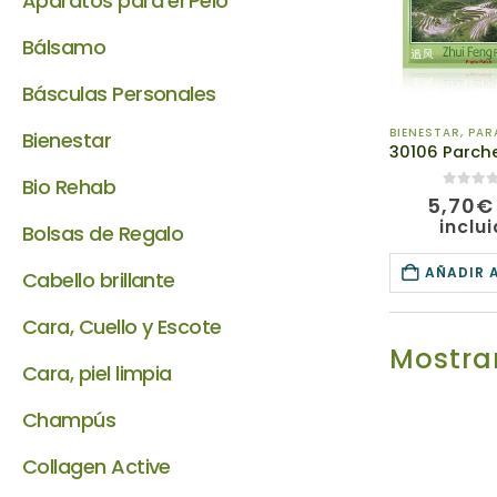
Aparatos para el Pelo
Bálsamo
Básculas Personales
BIENESTAR
,
PARA
Bienestar
Bio Rehab
0
de 5
5,70
€
inclu
Bolsas de Regalo
AÑADIR 
Cabello brillante
Cara, Cuello y Escote
Mostrar
Cara, piel limpia
Champús
Collagen Active