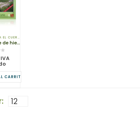
 EL CUERPO
,
PARA TU SALUD
,
SPA SAL CORPORAL
30106 Parche de hierbas cosmético para el cuerpo «Zhui Feng Forte», tianDe, 4 piezas.
IVA
ido
AL CARRITO
: