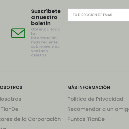
Suscríbete
a nuestro
boletín
Obtenga toda
la
información
más reciente
sobre eventos,
ventas y
ofertas.
NOSOTROS
MÁS INFORMACIÓN
Nosotros
Politica de Privacidad
 TianDe
Recomendar a un amig
tores de la Corporación
Puntos TianDe