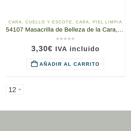
CARA, CUELLO Y ESCOTE
,
CARA, PIEL LIMPIA
54107 Masacrilla de Belleza de la Cara, Black Diamond Carbon, tianDe, 1un., Limpieza Suave de la Piel Sin Estrés
0
de 5
3,30
€
IVA incluido
AÑADIR AL CARRITO