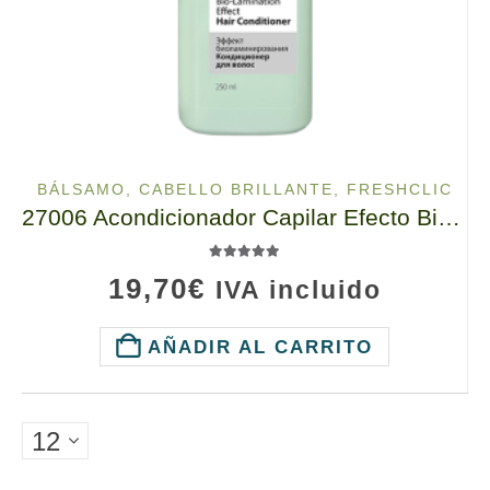
BÁLSAMO
,
CABELLO BRILLANTE
,
FRESHCLIC
27006 Acondicionador Capilar Efecto Bio-Laminación, tianDe FreshClic, Efecto Bio-Laminación y Peinado Express
5.00
de 5
19,70
€
IVA incluido
AÑADIR AL CARRITO