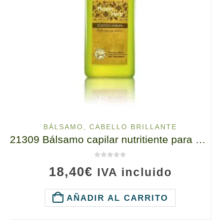
BÁLSAMO
,
CABELLO BRILLANTE
21309 Bálsamo capilar nutritiente para pelo «Jengibre Dorado» TIANDE 300ml
0
de 5
18,40
€
IVA incluido
AÑADIR AL CARRITO