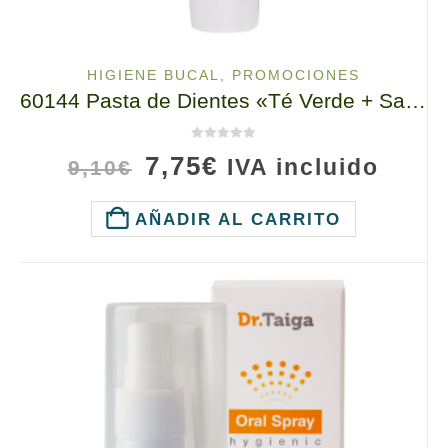
HIGIENE BUCAL
,
PROMOCIONES
60144 Pasta de Dientes «Té Verde + Sanchi Ginseng», TianDe 120 g
0
de 5
El
El
7,75
€
IVA incluido
9,10
€
precio
precio
original
actual
AÑADIR AL CARRITO
era:
es:
9,10€.
7,75€.