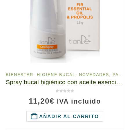
BIENESTAR
,
HIGIENE BUCAL
,
NOVEDADES
,
PARA TU SALUD
Spray bucal higiénico con aceite esencial de abeto y propóleo, TianDe 65914-1 , 35 g
0
de 5
11,20
€
IVA incluido
AÑADIR AL CARRITO