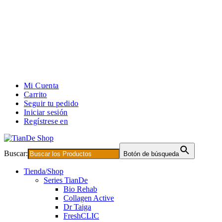
Mi Cuenta
Carrito
Seguir tu pedido
Iniciar sesión
Regístrese en
Buscar:
Botón de búsqueda
Tienda/Shop
Series TianDe
Bio Rehab
Collagen Active
Dr Taiga
FreshCLIC