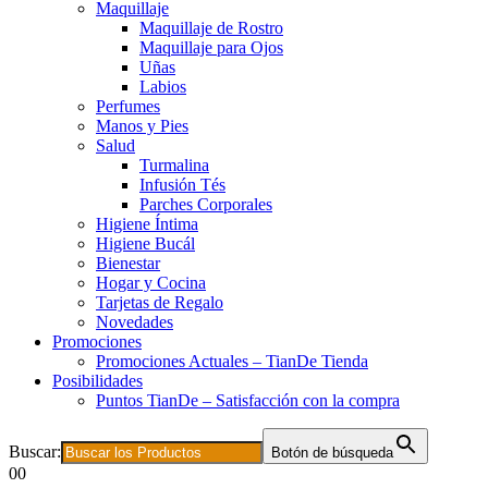
Maquillaje
Maquillaje de Rostro
Maquillaje para Ojos
Uñas
Labios
Perfumes
Manos y Pies
Salud
Turmalina
Infusión Tés
Parches Corporales
Higiene Íntima
Higiene Bucál
Bienestar
Hogar y Cocina
Tarjetas de Regalo
Novedades
Promociones
Promociones Actuales – TianDe Tienda
Posibilidades
Puntos TianDe – Satisfacción con la compra
Buscar:
Botón de búsqueda
0
0