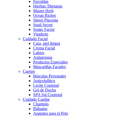
Fucoidan
Hierbas Tibetanas
Master Herb
Ocean Riches
Sheep Placenta
Snail Secret
Snake Factor
Vitaderm
Cuidado Facial
Cara, piel limpia
Crema Facial
Labios
Antiarrugas
Productos Especiales
Mascarillas Faciales
Cuerpo
Básculas Personales
Anticelulítico
Leche Corporal
Gel de Ducha
SPA Sal Corporal
Cuidado Capilar
Champús
Bálsamo
Aparatos para el Pelo