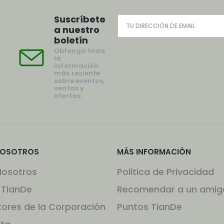
Suscríbete
a nuestro
boletín
Obtenga toda
la
información
más reciente
sobre eventos,
ventas y
ofertas.
NOSOTROS
MÁS INFORMACIÓN
Nosotros
Politica de Privacidad
 TianDe
Recomendar a un amig
tores de la Corporación
Puntos TianDe