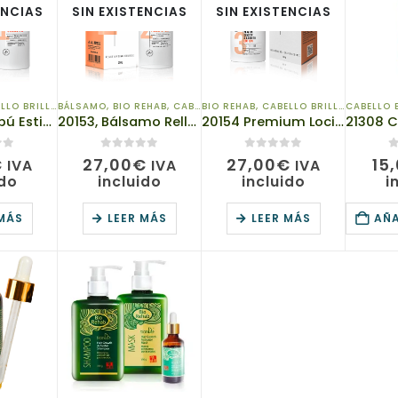
ENCIAS
SIN EXISTENCIAS
SIN EXISTENCIAS
LO BRILLANTE
BÁLSAMO
,
CHAMPÚS
,
BIO REHAB
,
CABELLO BRILLANTE
BIO REHAB
,
CABELLO BRILLANTE
,
DE EXPERT
CABELLO 
20152 Champú Estimulante del Crecimiento del Cabello, TianDe, 250 g, Tratamiento fortalecedor: cabello en toda su belleza
20153, Bálsamo Rellenador para Densidad y Crecimiento Capilar, TianDe , 250 g, Tratamiento de reactivación: cabello en plena belleza
20154 Premium Loción de Densidad & Crecimiento del Pelo, TianDe, Tratamiento de regeneración intensiva, Peso: 100 g
0
de 5
0
de 5
0
€
27,00
€
27,00
€
15
IVA
IVA
IVA
ido
incluido
incluido
i
 MÁS
LEER MÁS
LEER MÁS
AÑA