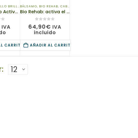
LO BRILLANTE
BÁLSAMO
,
DE EXPERT
,
BIO REHAB
,
CABELLO BRILLANTE
,
CHAMPÚS
23403 Tónico Activador del Crecimiento del Cabello Bio Rehab TIANDE 50g
Bio Rehab: activa el crecimiento del cabello
0
de 5
64,90
€
IVA
IVA
ido
incluido
AL CARRITO
AÑADIR AL CARRITO
: