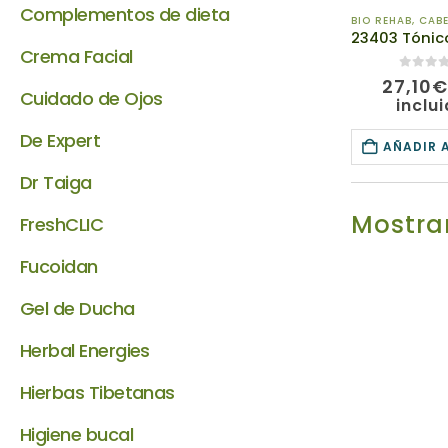
Complementos de dieta
BIO REHAB
,
CABEL
Crema Facial
0
de 5
27,10
€
Cuidado de Ojos
inclu
De Expert
AÑADIR 
Dr Taiga
Mostrar
FreshCLIC
Fucoidan
Gel de Ducha
Herbal Energies
Hierbas Tibetanas
Higiene bucal