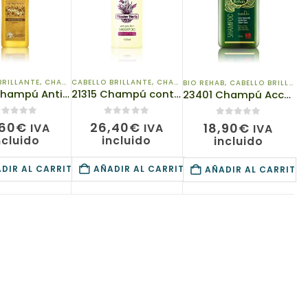
BRILLANTE
,
CHAMPÚS
CABELLO BRILLANTE
,
CHAMPÚS
,
DE EXPERT
BIO REHAB
,
CABELLO BRILLANTE
21308 Champú Anticaspa TIANDE “Jengibre de Oro”, 300ml
21315 Champú contra el gris, TianDe, 420g, Te da energía y la vitalidad
23401 Champú Accelerando Crecimiento de Pelo TIANDE Bio Rehab, 250g
de 5
0
de 5
0
de 5
,60
€
26,40
€
18,90
€
IVA
IVA
IVA
ncluido
incluido
incluido
DIR AL CARRITO
AÑADIR AL CARRITO
AÑADIR AL CARRITO