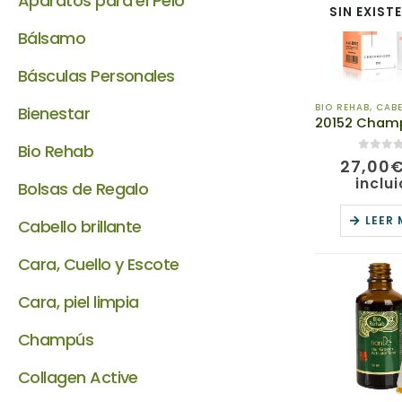
Aparatos para el Pelo
SIN EXIST
Bálsamo
Básculas Personales
BIO REHAB
,
CABEL
Bienestar
Bio Rehab
0
de 5
27,00
inclu
Bolsas de Regalo
LEER
Cabello brillante
Cara, Cuello y Escote
Cara, piel limpia
Champús
Collagen Active