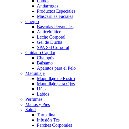
Labios
Antiarrugas
Productos Especiales
Mascarillas Faciales
Cuerpo
Básculas Personales
Anticelulítico
Leche Corporal
Gel de Ducha
SPA Sal Corporal
Cuidado Capilar
Champús
Bálsamo
Aparatos para el Pelo
Maquillaje
Maquillaje de Rostro
Maquillaje para Ojos
Uñas
Labios
Perfumes
Manos y Pies
Salud
Turmalina
Infusión Tés
Parches Corporales