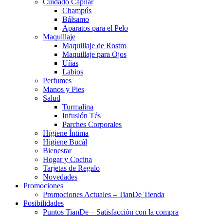
Cuidado Capilar
Champús
Bálsamo
Aparatos para el Pelo
Maquillaje
Maquillaje de Rostro
Maquillaje para Ojos
Uñas
Labios
Perfumes
Manos y Pies
Salud
Turmalina
Infusión Tés
Parches Corporales
Higiene Íntima
Higiene Bucál
Bienestar
Hogar y Cocina
Tarjetas de Regalo
Novedades
Promociones
Promociones Actuales – TianDe Tienda
Posibilidades
Puntos TianDe – Satisfacción con la compra