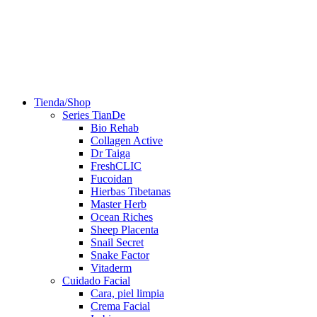
Tienda/Shop
Series TianDe
Bio Rehab
Collagen Active
Dr Taiga
FreshCLIC
Fucoidan
Hierbas Tibetanas
Master Herb
Ocean Riches
Sheep Placenta
Snail Secret
Snake Factor
Vitaderm
Cuidado Facial
Cara, piel limpia
Crema Facial