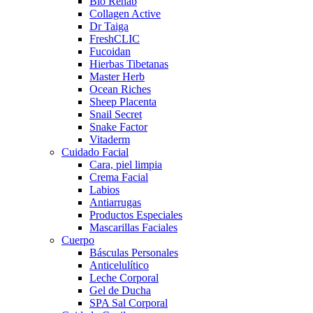
Bio Rehab
Collagen Active
Dr Taiga
FreshCLIC
Fucoidan
Hierbas Tibetanas
Master Herb
Ocean Riches
Sheep Placenta
Snail Secret
Snake Factor
Vitaderm
Cuidado Facial
Cara, piel limpia
Crema Facial
Labios
Antiarrugas
Productos Especiales
Mascarillas Faciales
Cuerpo
Básculas Personales
Anticelulítico
Leche Corporal
Gel de Ducha
SPA Sal Corporal