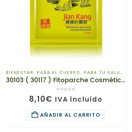
BIENESTAR
,
PARA EL CUERPO
,
PARA TU SALUD
,
P
30103 ( 30117 ) Fitoparche Cosmético Corporal «Jian Kang» TIANDE 5ud
0
de 5
8,10
€
IVA incluido
AÑADIR AL CARRITO