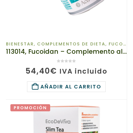
BIENESTAR
,
COMPLEMENTOS DE DIETA
,
FUCOIDAN
113014, Fucoidan – Complemento alimenticio con fucoidan, TianDe, Peso: 5,7 g, Protege las células del cuerpo de los radicales libres
0
de 5
54,40
€
IVA incluido
AÑADIR AL CARRITO
PROMOCIÓN