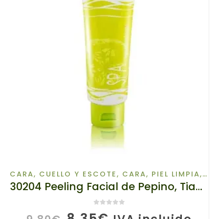
CARA, CUELLO Y ESCOTE
,
CARA, PIEL LIMPIA
,
PR
30204 Peeling Facial de Pepino, TianDe, 120 g, Limpieza Extra!, exfolia, regenera y suaviza
0
de 5
El
El
8,35
€