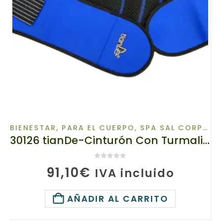
BIENESTAR
,
PARA EL CUERPO
,
SPA SAL CORPORAL
30126 tianDe-Cinturón Con Turmalina Puntiaguda Para Libertad Y Comodidad En Cada Movimiento-1Pz.
0
de 5
91,10
€
IVA incluido
AÑADIR AL CARRITO