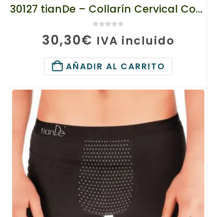
30127 tianDe – Collarín Cervical Con Turmalina Para Libertad Con Cada Movimiento-1Pz.
0
de 5
30,30
€
IVA incluido
AÑADIR AL CARRITO