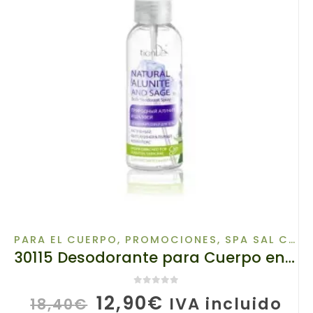
PARA EL CUERPO
,
PROMOCIONES
,
SPA SAL CORPORAL
30115 Desodorante para Cuerpo en Aerosol «Alunita Y Salvia Natural,» , TianDe , 100ml,
0
de 5
El
El
12,90
€
IVA incluido
18,40
€