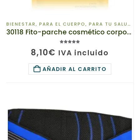
BIENESTAR
,
PARA EL CUERPO
,
PARA TU SALUD
,
P
30118 Fito-parche cosmético corporal «Wutong» TIANDE 5ud, Esencias naturales Y aceites aromáticos
5.00
de 5
8,10
€
IVA incluido
AÑADIR AL CARRITO