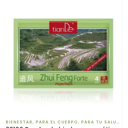
BIENESTAR
,
PARA EL CUERPO
,
PARA TU SALUD
,
S