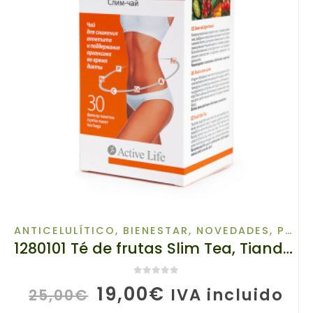
ANTICELULÍTICO
,
BIENESTAR
,
NOVEDADES
,
PARA EL CUERPO
1280101 Té de frutas Slim Tea, Tiande, 30 bolsas de filtro x 1,5 g, EcoDeViva, Frena tu apetito y antojos de dulces
0
de 5
El
El
19,00
€
IVA incluido
25,00
€
precio
precio