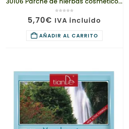
30106 Parche de hierbas cosmético para el cuerpo «Zhui Feng Forte», tianDe, 4 piezas.
0
de 5
5,70
€
IVA incluido
AÑADIR AL CARRITO