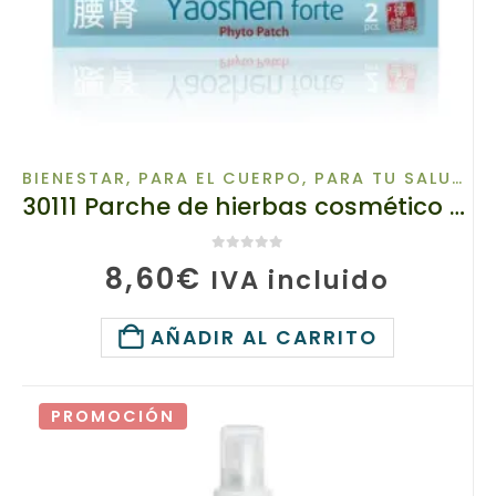
BIENESTAR
,
PARA EL CUERPO
,
PARA TU SALUD
,
P
30111 Parche de hierbas cosmético para el cuerpo «Yaoshen», tianDe, 2 piezas., Cascada de sustancias valiosas
0
de 5
8,60
€
IVA incluido
AÑADIR AL CARRITO
PROMOCIÓN