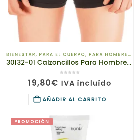
BIENESTAR
,
PARA EL CUERPO
,
PARA HOMBRES
,
S
30132-01 Calzoncillos Para Hombres Con Turmalina Para Mejorar la Circulación Sanguínea de la Zona Íntima – TianDe 1 Pieza, Talla 50
0
de 5
19,80
€
IVA incluido
AÑADIR AL CARRITO
PROMOCIÓN