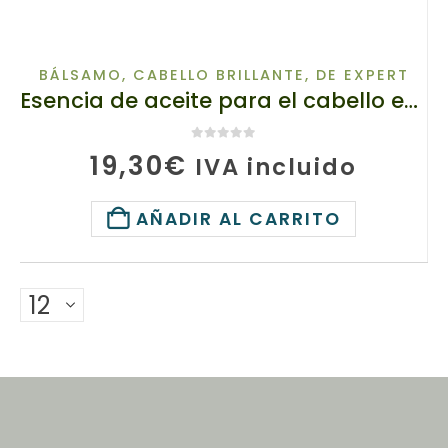
BÁLSAMO
,
CABELLO BRILLANTE
,
DE EXPERT
Esencia de aceite para el cabello en cápsulas, 20155 TianDe, 20 uds x 1 g, Efecto laminación
0
de 5
19,30
€
IVA incluido
AÑADIR AL CARRITO