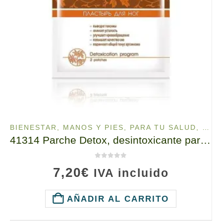
BIENESTAR
,
MANOS Y PIES
,
PARA TU SALUD
,
PAR
41314 Parche Detox, desintoxicante para los Pies TIANDE Detox, 2ud, Mejoran la circulación en la piel, eliminan las toxinas
0
de 5
7,20
€
IVA incluido
AÑADIR AL CARRITO