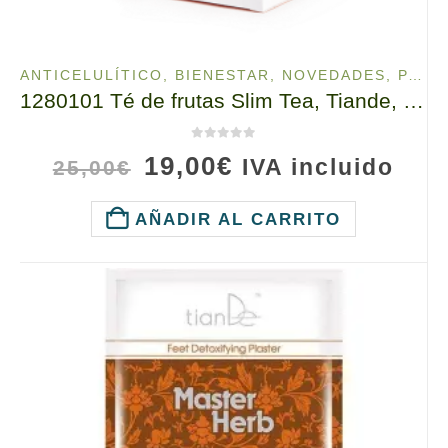
ANTICELULÍTICO
,
BIENESTAR
,
NOVEDADES
,
PARA EL CUERPO
1280101 Té de frutas Slim Tea, Tiande, 30 bolsas de filtro x 1,5 g, EcoDeViva, Frena tu apetito y antojos de dulces
0
de 5
El
El
19,00
€
IVA incluido
25,00
€
precio
precio
original
actual
AÑADIR AL CARRITO
era:
es:
25,00€.
19,00€.