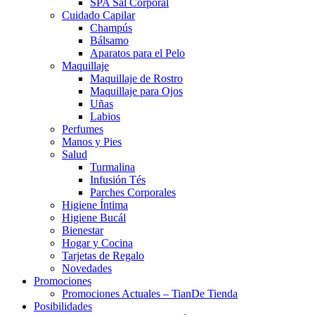
SPA Sal Corporal
Cuidado Capilar
Champús
Bálsamo
Aparatos para el Pelo
Maquillaje
Maquillaje de Rostro
Maquillaje para Ojos
Uñas
Labios
Perfumes
Manos y Pies
Salud
Turmalina
Infusión Tés
Parches Corporales
Higiene Íntima
Higiene Bucál
Bienestar
Hogar y Cocina
Tarjetas de Regalo
Novedades
Promociones
Promociones Actuales – TianDe Tienda
Posibilidades