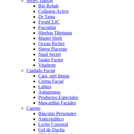
Series TianDe
Bio Rehab
Collagen Active
Dr Taiga
FreshCLIC
Fucoidan
Hierbas Tibetanas
Master Herb
Ocean Riches
Sheep Placenta
Snail Secret
Snake Factor
Vitaderm
Cuidado Facial
Cara, piel limpia
Crema Facial
Labios
Antiarrugas
Productos Especiales
Mascarillas Faciales
Cuerpo
Básculas Personales
Anticelulítico
Leche Corporal
Gel de Ducha