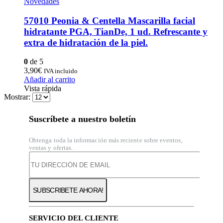
Novedades
57010 Peonia & Centella Mascarilla facial
hidratante PGA, TianDe, 1 ud. Refrescante y
extra de hidratación de la piel.
0
de 5
3,90
€
IVA incluido
Añadir al carrito
Vista rápida
Mostrar:
Suscríbete a nuestro boletín
Obtenga toda la información más reciente sobre eventos,
ventas y ofertas.
SERVICIO DEL CLIENTE