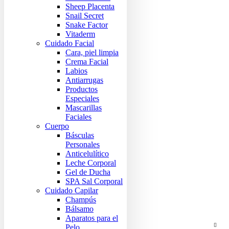
Sheep Placenta
Snail Secret
Snake Factor
Vitaderm
Cuidado Facial
Cara, piel limpia
Crema Facial
Labios
Antiarrugas
Productos
Especiales
Mascarillas
Faciales
Cuerpo
Básculas
Personales
Anticelulítico
Leche Corporal
Gel de Ducha
SPA Sal Corporal
Cuidado Capilar
Champús
Bálsamo
Aparatos para el
Pelo