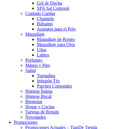
Gel de Ducha
SPA Sal Corporal
Cuidado Capilar
Champús
Bálsamo
Aparatos para el Pelo
Maquillaje
Maquillaje de Rostro
Maquillaje para Ojos
Uñas
Labios
Perfumes
Manos y Pies
Salud
Turmalina
Infusión Tés
Parches Corporales
Higiene Íntima
Higiene Bucál
Bienestar
Hogar y Cocina
Tarjetas de Regalo
Novedades
Promociones
Promociones Actuales – TianDe Tienda