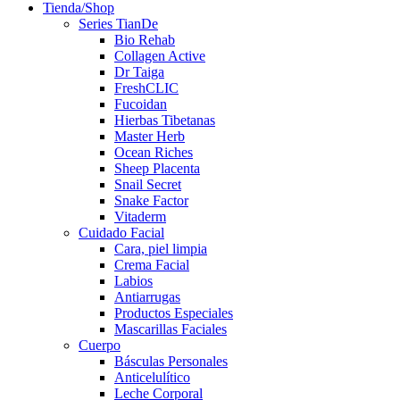
Tienda/Shop
Series TianDe
Bio Rehab
Collagen Active
Dr Taiga
FreshCLIC
Fucoidan
Hierbas Tibetanas
Master Herb
Ocean Riches
Sheep Placenta
Snail Secret
Snake Factor
Vitaderm
Cuidado Facial
Cara, piel limpia
Crema Facial
Labios
Antiarrugas
Productos Especiales
Mascarillas Faciales
Cuerpo
Básculas Personales
Anticelulítico
Leche Corporal