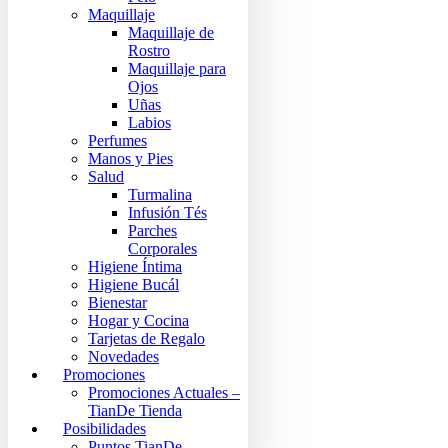
Maquillaje
Maquillaje de
Rostro
Maquillaje para
Ojos
Uñas
Labios
Perfumes
Manos y Pies
Salud
Turmalina
Infusión Tés
Parches
Corporales
Higiene Íntima
Higiene Bucál
Bienestar
Hogar y Cocina
Tarjetas de Regalo
Novedades
Promociones
Promociones Actuales –
TianDe Tienda
Posibilidades
Puntos TianDe –