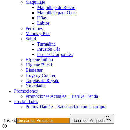
Maquillaje
Maquillaje de Rostro
Maquillaje para Ojos
Uñas
Labios
Perfumes
Manos y Pies
Salud
Turmalina
Infusión Tés
Parches Corporales
Higiene Íntima
Higiene Bucál
Bienestar
Hogar y Cocina
Tarjetas de Regalo
Novedades
Promociones
Promociones Actuales – TianDe Tienda
Posibilidades
Puntos TianDe – Satisfacción con la compra
Buscar:
Botón de búsqueda
0
0