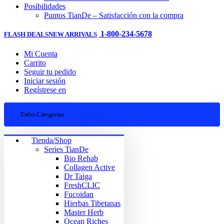
Posibilidades
Puntos TianDe – Satisfacción con la compra
1-800-234-5678
FLASH DEALS
NEW ARRIVALS
Mi Cuenta
Carrito
Seguir tu pedido
Iniciar sesión
Regístrese en
Todas Categorias
Tienda/Shop
Series TianDe
Bio Rehab
Collagen Active
Dr Taiga
FreshCLIC
Fucoidan
Hierbas Tibetanas
Master Herb
Ocean Riches