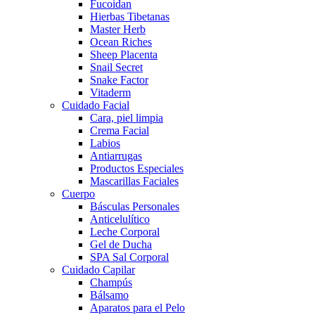
Fucoidan
Hierbas Tibetanas
Master Herb
Ocean Riches
Sheep Placenta
Snail Secret
Snake Factor
Vitaderm
Cuidado Facial
Cara, piel limpia
Crema Facial
Labios
Antiarrugas
Productos Especiales
Mascarillas Faciales
Cuerpo
Básculas Personales
Anticelulítico
Leche Corporal
Gel de Ducha
SPA Sal Corporal
Cuidado Capilar
Champús
Bálsamo
Aparatos para el Pelo