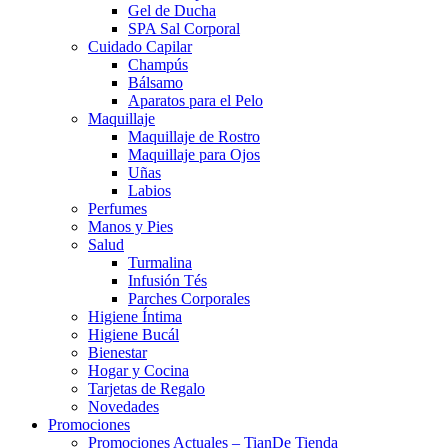
Gel de Ducha
SPA Sal Corporal
Cuidado Capilar
Champús
Bálsamo
Aparatos para el Pelo
Maquillaje
Maquillaje de Rostro
Maquillaje para Ojos
Uñas
Labios
Perfumes
Manos y Pies
Salud
Turmalina
Infusión Tés
Parches Corporales
Higiene Íntima
Higiene Bucál
Bienestar
Hogar y Cocina
Tarjetas de Regalo
Novedades
Promociones
Promociones Actuales – TianDe Tienda