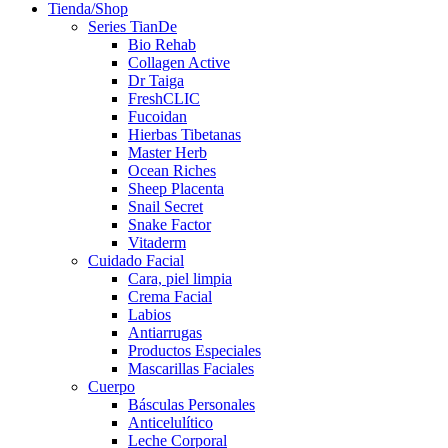
Tienda/Shop
Series TianDe
Bio Rehab
Collagen Active
Dr Taiga
FreshCLIC
Fucoidan
Hierbas Tibetanas
Master Herb
Ocean Riches
Sheep Placenta
Snail Secret
Snake Factor
Vitaderm
Cuidado Facial
Cara, piel limpia
Crema Facial
Labios
Antiarrugas
Productos Especiales
Mascarillas Faciales
Cuerpo
Básculas Personales
Anticelulítico
Leche Corporal