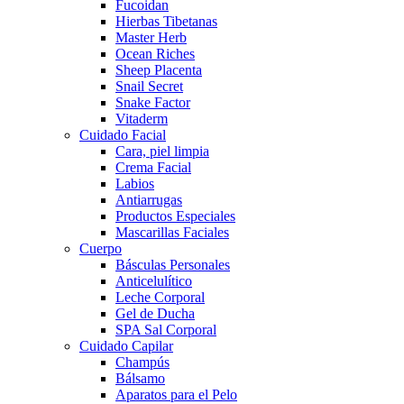
Fucoidan
Hierbas Tibetanas
Master Herb
Ocean Riches
Sheep Placenta
Snail Secret
Snake Factor
Vitaderm
Cuidado Facial
Cara, piel limpia
Crema Facial
Labios
Antiarrugas
Productos Especiales
Mascarillas Faciales
Cuerpo
Básculas Personales
Anticelulítico
Leche Corporal
Gel de Ducha
SPA Sal Corporal
Cuidado Capilar
Champús
Bálsamo
Aparatos para el Pelo