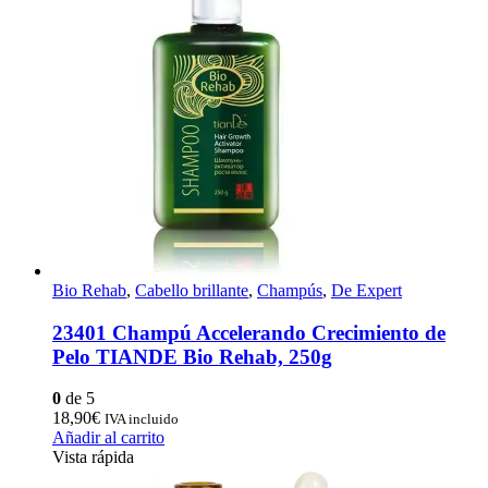
Bio Rehab
,
Cabello brillante
,
Champús
,
De Expert
23401 Champú Accelerando Crecimiento de
Pelo TIANDE Bio Rehab, 250g
0
de 5
18,90
€
IVA incluido
Añadir al carrito
Vista rápida