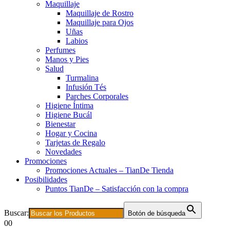
Maquillaje
Maquillaje de Rostro
Maquillaje para Ojos
Uñas
Labios
Perfumes
Manos y Pies
Salud
Turmalina
Infusión Tés
Parches Corporales
Higiene Íntima
Higiene Bucál
Bienestar
Hogar y Cocina
Tarjetas de Regalo
Novedades
Promociones
Promociones Actuales – TianDe Tienda
Posibilidades
Puntos TianDe – Satisfacción con la compra
Buscar:
Botón de búsqueda
0
0