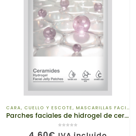
CARA, CUELLO Y ESCOTE
,
MASCARILLAS FACIALES
Parches faciales de hidrogel de ceramidas, 50120 TianDe, 4 uds. x 3 g, hidrogel inteligente
0
de 5
4,60
€
IVA incluido