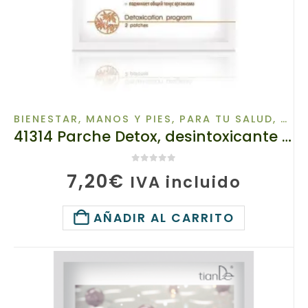
BIENESTAR
,
MANOS Y PIES
,
PARA TU SALUD
,
PAR
41314 Parche Detox, desintoxicante para los Pies TIANDE Detox, 2ud, Mejoran la circulación en la piel, eliminan las toxinas
0
de 5
7,20
€
IVA incluido
AÑADIR AL CARRITO