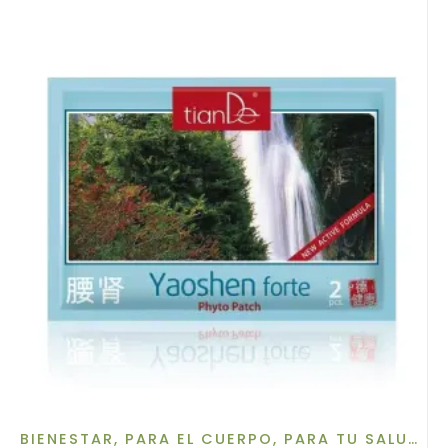
BIENESTAR
,
PARA EL CUERPO
,
PARA TU SALUD
,
P