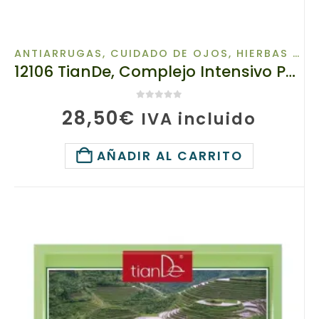
ANTIARRUGAS
,
CUIDADO DE OJOS
,
HIERBAS TIBETANAS
12106 TianDe, Complejo Intensivo Para Ojos, 100 g + 10 ml, Doble Fuerza de Rejuvenecimiento!
0
de 5
28,50
€
IVA incluido
AÑADIR AL CARRITO