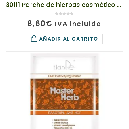
30111 Parche de hierbas cosmético para el cuerpo «Yaoshen», tianDe, 2 piezas., Cascada de sustancias valiosas
0
de 5
8,60
€
IVA incluido
AÑADIR AL CARRITO