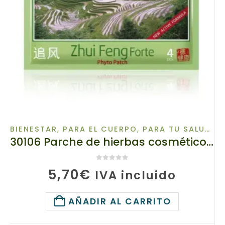
BIENESTAR
,
PARA EL CUERPO
,
PARA TU SALUD
,
S
30106 Parche de hierbas cosmético para el cuerpo «Zhui Feng Forte», tianDe, 4 piezas.
0
de 5
5,70
€
IVA incluido
AÑADIR AL CARRITO