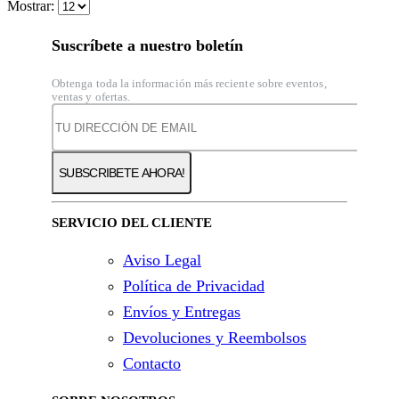
Mostrar:
era:
es:
9,80€.
8,35€.
Suscríbete a nuestro boletín
Obtenga toda la información más reciente sobre eventos,
ventas y ofertas.
SERVICIO DEL CLIENTE
Aviso Legal
Política de Privacidad
Envíos y Entregas
Devoluciones y Reembolsos
Contacto