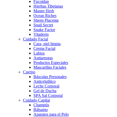
Fucoidan
Hierbas Tibetanas
Master Herb
Ocean Riches
Sheep Placenta
Snail Secret
Snake Factor
Vitaderm
Cuidado Facial
Cara, piel limpia
Crema Facial
Labios
Antiarrugas
Productos Especiales
Mascarillas Faciales
Cuerpo
Básculas Personales
Anticelulítico
Leche Corporal
Gel de Ducha
SPA Sal Corporal
Cuidado Capilar
Champús
Bálsamo
Aparatos para el Pelo