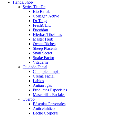
Tienda/Shop
Series TianDe
Bio Rehab
Collagen Active
Dr Taiga
FreshCLIC
Fucoidan
Hierbas Tibetanas
Master Herb
Ocean Riches
Sheep Placenta
Snail Secret
Snake Factor
Vitaderm
Cuidado Facial
Cara, piel limpia
Crema Facial
Labios
Antiarrugas
Productos Especiales
Mascarillas Faciales
Cuerpo
Básculas Personales
Anticelulítico
Leche Corporal