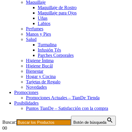
Maquillaje
Maquillaje de Rostro
Maquillaje para Ojos
Uñas
Labios
Perfumes
Manos y Pies
Salud
Turmalina
Infusión Tés
Parches Corporales
Higiene Íntima
Higiene Bucál
Bienestar
Hogar y Cocina
Tarjetas de Regalo
Novedades
Promociones
Promociones Actuales – TianDe Tienda
Posibilidades
Puntos TianDe – Satisfacción con la compra
Buscar:
Botón de búsqueda
0
0