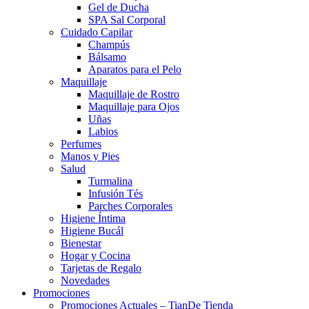
Gel de Ducha
SPA Sal Corporal
Cuidado Capilar
Champús
Bálsamo
Aparatos para el Pelo
Maquillaje
Maquillaje de Rostro
Maquillaje para Ojos
Uñas
Labios
Perfumes
Manos y Pies
Salud
Turmalina
Infusión Tés
Parches Corporales
Higiene Íntima
Higiene Bucál
Bienestar
Hogar y Cocina
Tarjetas de Regalo
Novedades
Promociones
Promociones Actuales – TianDe Tienda