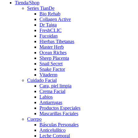
Tienda/Shop
Series TianDe
Bio Rehab
Collagen Active
Dr Taiga
FreshCLIC
Fucoidan
Hierbas Tibetanas
Master Herb
Ocean Riches
Sheep Placenta
Snail Secret
Snake Factor
Vitaderm
Cuidado Facial
Cara, piel limpia
Crema Facial
Labios
Antiarrugas
Productos Especiales
Mascarillas Faciales
Cuerpo
Básculas Personales
Anticelulítico
Leche Corporal