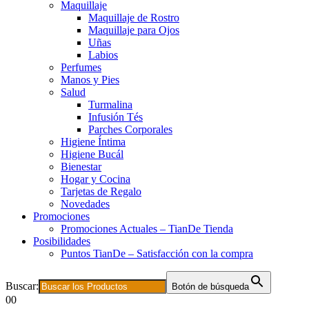
Maquillaje
Maquillaje de Rostro
Maquillaje para Ojos
Uñas
Labios
Perfumes
Manos y Pies
Salud
Turmalina
Infusión Tés
Parches Corporales
Higiene Íntima
Higiene Bucál
Bienestar
Hogar y Cocina
Tarjetas de Regalo
Novedades
Promociones
Promociones Actuales – TianDe Tienda
Posibilidades
Puntos TianDe – Satisfacción con la compra
Buscar:
Botón de búsqueda
0
0