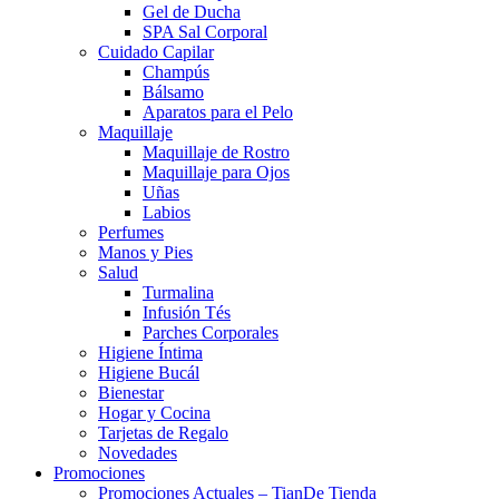
Gel de Ducha
SPA Sal Corporal
Cuidado Capilar
Champús
Bálsamo
Aparatos para el Pelo
Maquillaje
Maquillaje de Rostro
Maquillaje para Ojos
Uñas
Labios
Perfumes
Manos y Pies
Salud
Turmalina
Infusión Tés
Parches Corporales
Higiene Íntima
Higiene Bucál
Bienestar
Hogar y Cocina
Tarjetas de Regalo
Novedades
Promociones
Promociones Actuales – TianDe Tienda