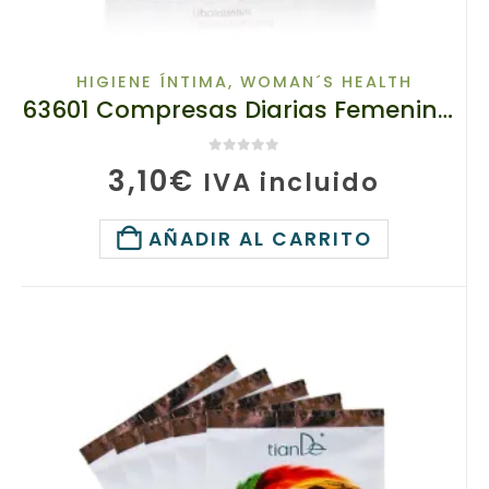
HIGIENE ÍNTIMA
,
WOMAN´S HEALTH
63601 Compresas Diarias Femeninas con Hierbas , TIANDE, 1ud, Protección de Inflamaciones y Confort
0
de 5
3,10
€
IVA incluido
AÑADIR AL CARRITO