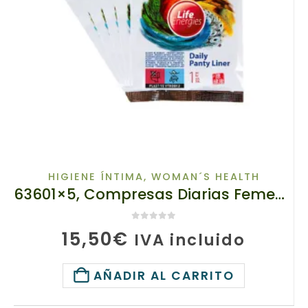
HIGIENE ÍNTIMA
,
WOMAN´S HEALTH
63601×5, Compresas Diarias Femeninas con Hierbas , 63601 TIANDE, Paquete ahorro – 5 unidades, Confort y Protección de Inflamaciones
0
de 5
15,50
€
IVA incluido
AÑADIR AL CARRITO