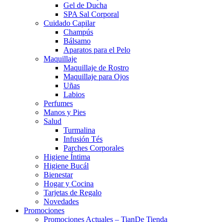
Gel de Ducha
SPA Sal Corporal
Cuidado Capilar
Champús
Bálsamo
Aparatos para el Pelo
Maquillaje
Maquillaje de Rostro
Maquillaje para Ojos
Uñas
Labios
Perfumes
Manos y Pies
Salud
Turmalina
Infusión Tés
Parches Corporales
Higiene Íntima
Higiene Bucál
Bienestar
Hogar y Cocina
Tarjetas de Regalo
Novedades
Promociones
Promociones Actuales – TianDe Tienda