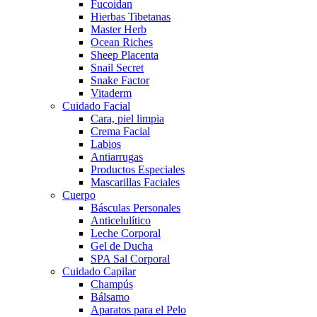
Fucoidan
Hierbas Tibetanas
Master Herb
Ocean Riches
Sheep Placenta
Snail Secret
Snake Factor
Vitaderm
Cuidado Facial
Cara, piel limpia
Crema Facial
Labios
Antiarrugas
Productos Especiales
Mascarillas Faciales
Cuerpo
Básculas Personales
Anticelulítico
Leche Corporal
Gel de Ducha
SPA Sal Corporal
Cuidado Capilar
Champús
Bálsamo
Aparatos para el Pelo