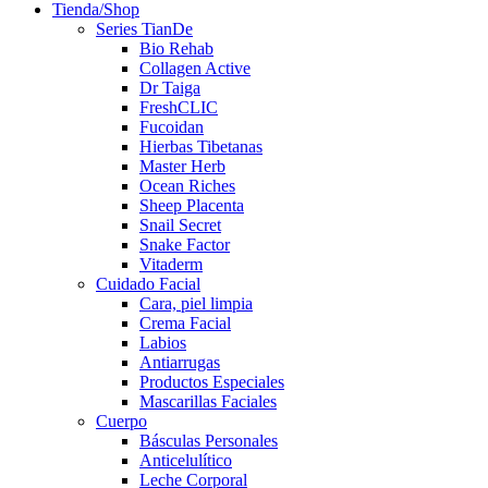
Tienda/Shop
Series TianDe
Bio Rehab
Collagen Active
Dr Taiga
FreshCLIC
Fucoidan
Hierbas Tibetanas
Master Herb
Ocean Riches
Sheep Placenta
Snail Secret
Snake Factor
Vitaderm
Cuidado Facial
Cara, piel limpia
Crema Facial
Labios
Antiarrugas
Productos Especiales
Mascarillas Faciales
Cuerpo
Básculas Personales
Anticelulítico
Leche Corporal