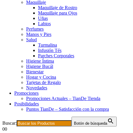
Maquillaje
Maquillaje de Rostro
Maquillaje para Ojos
Uñas
Labios
Perfumes
Manos y Pies
Salud
Turmalina
Infusión Tés
Parches Corporales
Higiene Íntima
Higiene Bucál
Bienestar
Hogar y Cocina
Tarjetas de Regalo
Novedades
Promociones
Promociones Actuales – TianDe Tienda
Posibilidades
Puntos TianDe – Satisfacción con la compra
Buscar:
Botón de búsqueda
0
0