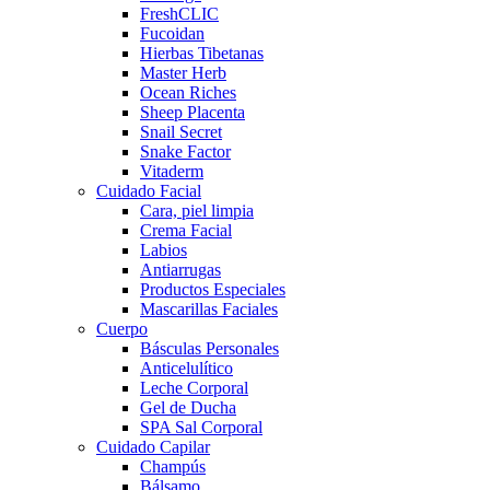
FreshCLIC
Fucoidan
Hierbas Tibetanas
Master Herb
Ocean Riches
Sheep Placenta
Snail Secret
Snake Factor
Vitaderm
Cuidado Facial
Cara, piel limpia
Crema Facial
Labios
Antiarrugas
Productos Especiales
Mascarillas Faciales
Cuerpo
Básculas Personales
Anticelulítico
Leche Corporal
Gel de Ducha
SPA Sal Corporal
Cuidado Capilar
Champús
Bálsamo