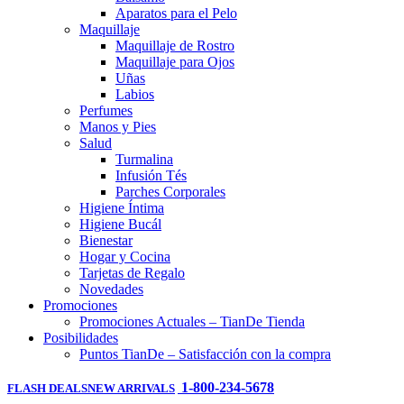
Aparatos para el Pelo
Maquillaje
Maquillaje de Rostro
Maquillaje para Ojos
Uñas
Labios
Perfumes
Manos y Pies
Salud
Turmalina
Infusión Tés
Parches Corporales
Higiene Íntima
Higiene Bucál
Bienestar
Hogar y Cocina
Tarjetas de Regalo
Novedades
Promociones
Promociones Actuales – TianDe Tienda
Posibilidades
Puntos TianDe – Satisfacción con la compra
1-800-234-5678
FLASH DEALS
NEW ARRIVALS