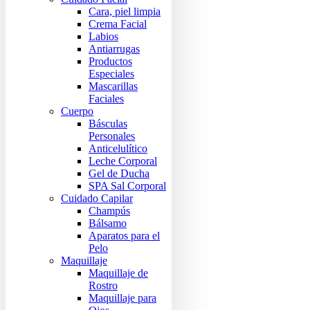
Cara, piel limpia
Crema Facial
Labios
Antiarrugas
Productos
Especiales
Mascarillas
Faciales
Cuerpo
Básculas
Personales
Anticelulítico
Leche Corporal
Gel de Ducha
SPA Sal Corporal
Cuidado Capilar
Champús
Bálsamo
Aparatos para el
Pelo
Maquillaje
Maquillaje de
Rostro
Maquillaje para