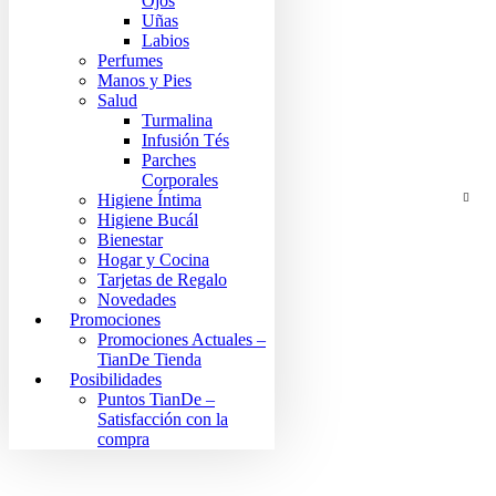
Ojos
Uñas
Labios
Perfumes
Manos y Pies
Salud
Turmalina
Infusión Tés
Parches
Corporales
Higiene Íntima
Higiene Bucál
Bienestar
Hogar y Cocina
Tarjetas de Regalo
Novedades
Promociones
Promociones Actuales –
TianDe Tienda
Posibilidades
Puntos TianDe –
Satisfacción con la
compra