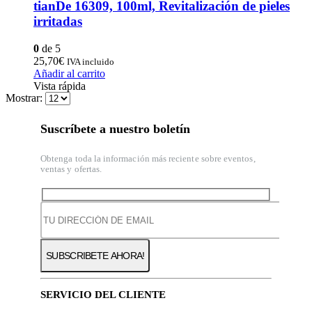
tianDe 16309, 100ml, Revitalización de pieles
irritadas
0
de 5
25,70
€
IVA incluido
Añadir al carrito
Vista rápida
Mostrar:
Suscríbete a nuestro boletín
Obtenga toda la información más reciente sobre eventos,
ventas y ofertas.
SERVICIO DEL CLIENTE