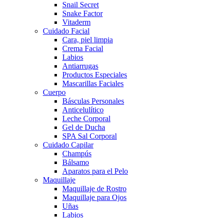
Snail Secret
Snake Factor
Vitaderm
Cuidado Facial
Cara, piel limpia
Crema Facial
Labios
Antiarrugas
Productos Especiales
Mascarillas Faciales
Cuerpo
Básculas Personales
Anticelulítico
Leche Corporal
Gel de Ducha
SPA Sal Corporal
Cuidado Capilar
Champús
Bálsamo
Aparatos para el Pelo
Maquillaje
Maquillaje de Rostro
Maquillaje para Ojos
Uñas
Labios