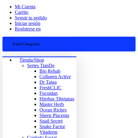
Mi Cuenta
Carrito
Seguir tu pedido
Iniciar sesión
Regístrese en
Todas Categorias
Tienda/Shop
Series TianDe
Bio Rehab
Collagen Active
Dr Taiga
FreshCLIC
Fucoidan
Hierbas Tibetanas
Master Herb
Ocean Riches
Sheep Placenta
Snail Secret
Snake Factor
Vitaderm
Cuidado Facial