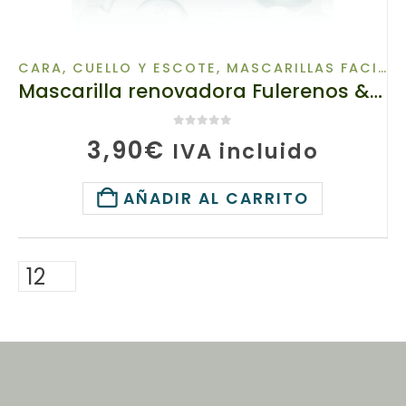
CARA, CUELLO Y ESCOTE
,
MASCARILLAS FACIALES
Mascarilla renovadora Fulerenos & Polipéptidos Rostro y Cuello, 52911 TianDe, 1ud, Cuidado para la preservación de la piel joven
0
de 5
3,90
€
IVA incluido
AÑADIR AL CARRITO