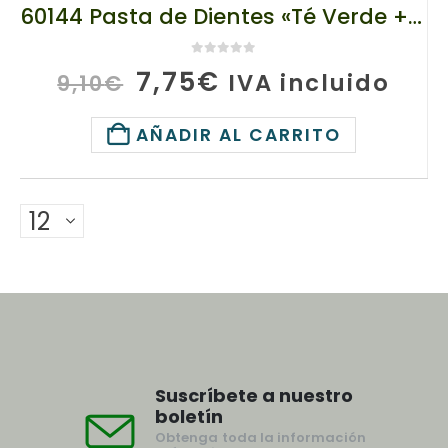
60144 Pasta de Dientes «Té Verde + Sanchi Ginseng», TianDe 120 g
0
de 5
El
El
7,75
€
IVA incluido
9,10
€
precio
precio
original
actual
AÑADIR AL CARRITO
era:
es:
9,10€.
7,75€.
Suscríbete a nuestro
boletín
Obtenga toda la información