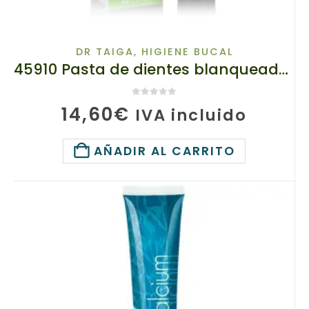
DR TAIGA
,
HIGIENE BUCAL
45910 Pasta de dientes blanqueadora Phyto Charcoal & Taiga Herbs, tianDe, 120 g
0
de 5
14,60
€
IVA incluido
AÑADIR AL CARRITO