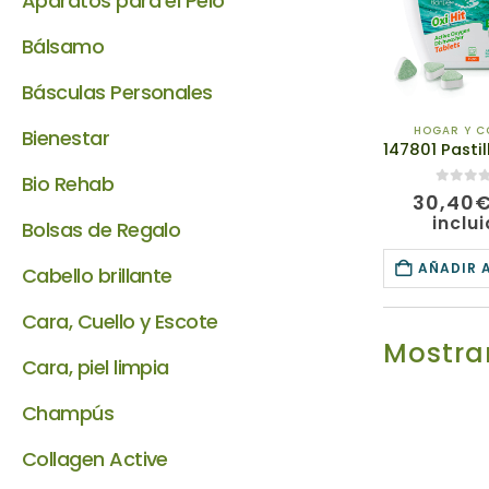
Aparatos para el Pelo
Bálsamo
Básculas Personales
HOGAR Y C
Bienestar
Bio Rehab
0
de 5
30,40
inclu
Bolsas de Regalo
AÑADIR 
Cabello brillante
Cara, Cuello y Escote
Mostrar
Cara, piel limpia
Champús
Collagen Active