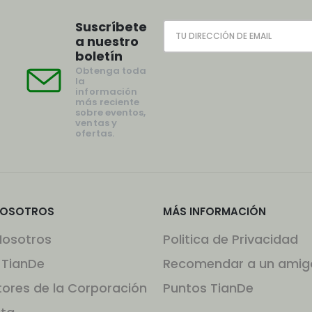
Suscríbete
a nuestro
boletín
Obtenga toda
la
información
más reciente
sobre eventos,
ventas y
ofertas.
NOSOTROS
MÁS INFORMACIÓN
Nosotros
Politica de Privacidad
 TianDe
Recomendar a un amig
tores de la Corporación
Puntos TianDe