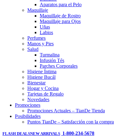
Aparatos para el Pelo
Maquillaje
Maquillaje de Rostro
Maquillaje para Ojos
Uñas
Labios
Perfumes
Manos y Pies
Salud
Turmalina
Infusión Tés
Parches Corporales
Higiene Íntima
Higiene Bucál
Bienestar
Hogar y Cocina
Tarjetas de Regalo
Novedades
Promociones
Promociones Actuales – TianDe Tienda
Posibilidades
Puntos TianDe – Satisfacción con la compra
1-800-234-5678
FLASH DEALS
NEW ARRIVALS