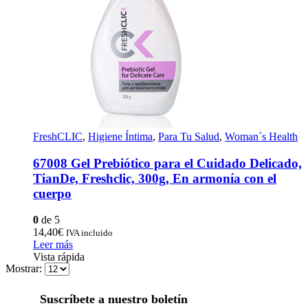
FreshCLIC
,
Higiene Íntima
,
Para Tu Salud
,
Woman´s Health
67008 Gel Prebiótico para el Cuidado Delicado,
TianDe, Freshclic, 300g, En armonía con el
cuerpo
0
de 5
14,40
€
IVA incluido
Leer más
Vista rápida
Mostrar:
Suscríbete a nuestro boletín