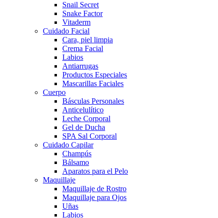
Snail Secret
Snake Factor
Vitaderm
Cuidado Facial
Cara, piel limpia
Crema Facial
Labios
Antiarrugas
Productos Especiales
Mascarillas Faciales
Cuerpo
Básculas Personales
Anticelulítico
Leche Corporal
Gel de Ducha
SPA Sal Corporal
Cuidado Capilar
Champús
Bálsamo
Aparatos para el Pelo
Maquillaje
Maquillaje de Rostro
Maquillaje para Ojos
Uñas
Labios