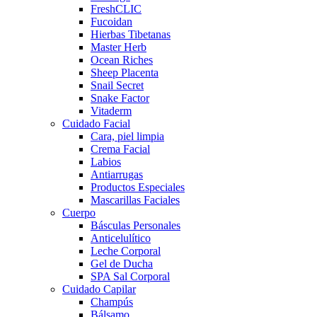
FreshCLIC
Fucoidan
Hierbas Tibetanas
Master Herb
Ocean Riches
Sheep Placenta
Snail Secret
Snake Factor
Vitaderm
Cuidado Facial
Cara, piel limpia
Crema Facial
Labios
Antiarrugas
Productos Especiales
Mascarillas Faciales
Cuerpo
Básculas Personales
Anticelulítico
Leche Corporal
Gel de Ducha
SPA Sal Corporal
Cuidado Capilar
Champús
Bálsamo