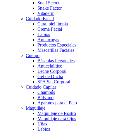
Snail Secret
Snake Factor
Vitaderm
Cuidado Facial
Cara, piel limpia
Crema Facial
Labios
Antiarrugas
Productos Especiales
Mascarillas Faciales
Cuerpo
Básculas Personales
Anticelulítico
Leche Corporal
Gel de Ducha
SPA Sal Corporal
Cuidado Capilar
Champús
Bálsamo
Aparatos para el Pelo
Maquillaje
Maquillaje de Rostro
Maquillaje para Ojos
Uñas
Labios