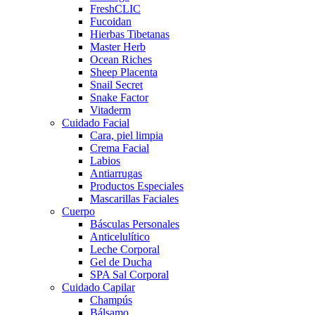
FreshCLIC
Fucoidan
Hierbas Tibetanas
Master Herb
Ocean Riches
Sheep Placenta
Snail Secret
Snake Factor
Vitaderm
Cuidado Facial
Cara, piel limpia
Crema Facial
Labios
Antiarrugas
Productos Especiales
Mascarillas Faciales
Cuerpo
Básculas Personales
Anticelulítico
Leche Corporal
Gel de Ducha
SPA Sal Corporal
Cuidado Capilar
Champús
Bálsamo