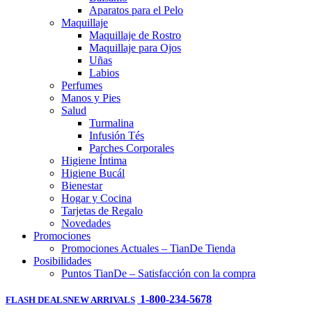
Aparatos para el Pelo
Maquillaje
Maquillaje de Rostro
Maquillaje para Ojos
Uñas
Labios
Perfumes
Manos y Pies
Salud
Turmalina
Infusión Tés
Parches Corporales
Higiene Íntima
Higiene Bucál
Bienestar
Hogar y Cocina
Tarjetas de Regalo
Novedades
Promociones
Promociones Actuales – TianDe Tienda
Posibilidades
Puntos TianDe – Satisfacción con la compra
1-800-234-5678
FLASH DEALS
NEW ARRIVALS