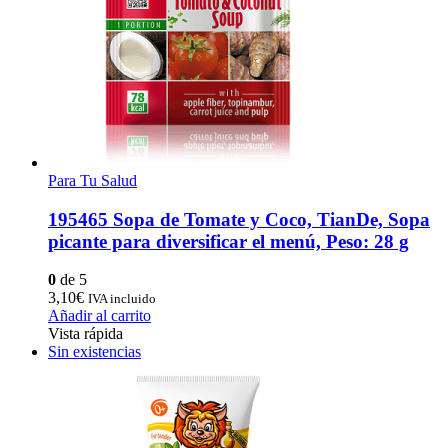
Para Tu Salud
195465 Sopa de Tomate y Coco, TianDe, Sopa
picante para diversificar el menú, Peso: 28 g
0
de 5
3,10
€
IVA incluido
Añadir al carrito
Vista rápida
Sin existencias