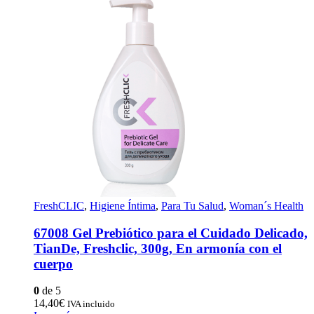
FreshCLIC
,
Higiene Íntima
,
Para Tu Salud
,
Woman´s Health
67008 Gel Prebiótico para el Cuidado Delicado,
TianDe, Freshclic, 300g, En armonía con el
cuerpo
0
de 5
14,40
€
IVA incluido